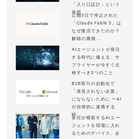
「入り口設計」という
発想
公開3日で停止された
「Claude Fable 5」は
なぜ復活できたのか？
解除の裏側...
AIエージェントが発注
する時代に備える、サ
プライヤーが今すぐ点
検すべき3つのこと
B2B取引の自動化で
「発見されない企業」
にならないために ーAI
が自律的に連携する
時...
各社が模索するAIエー
ジェントを現場に入れ
るためのデバイス、企