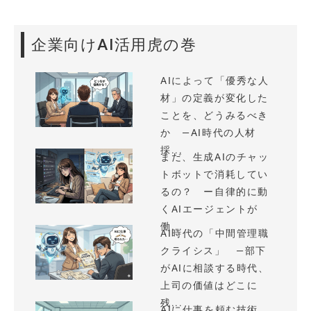
企業向けAI活用虎の巻
AIによって「優秀な人
材」の定義が変化した
ことを、どうみるべき
か —AI時代の人材
採...
まだ、生成AIのチャッ
トボットで消耗してい
るの？ ー自律的に動
くAIエージェントが
働...
AI時代の「中間管理職
クライシス」 —部下
がAIに相談する時代、
上司の価値はどこに
残...
AIに仕事を頼む技術