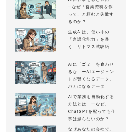
—なぜ「営業資料を作
って」と頼むと失敗す
るのか？
生成AIは、使い手の
「言語化能力」を暴
く、リトマス試験紙
AIに「ゴミ」を食わせ
るな ーAIエージェン
トが賢くなるデータ、
バカになるデータ
AIで業務を自動化する
方法とは ーなぜ、
ChatGPTを配っても仕
事は減らないのか？
なぜあなたの会社で、