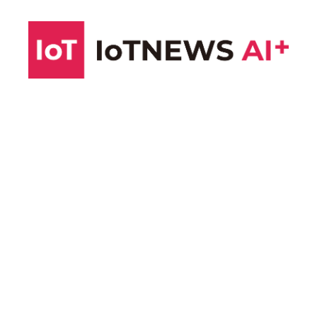
コ
ン
テ
ン
ツ
へ
ス
キ
ッ
プ