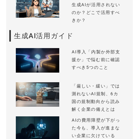
生成AIが活用されない
のか？どこで活用すべ
きか？
生成AI活用ガイド
AI導入「内製か外部支
援か」で悩む前に確認
すべき5つのこと
「厳しい・緩い」では
測れないAI規制、6カ
国の規制動向から読み
解く企業の備えとは
AIの費用障壁が下がっ
た今も、導入が進まな
い企業に欠けている