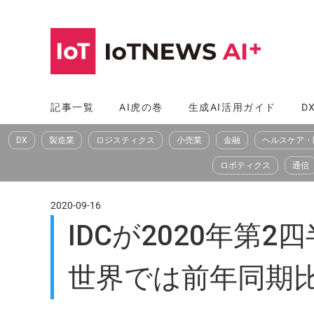
コ
ン
テ
ン
ツ
記事一覧
AI虎の巻
生成AI活用ガイド
D
へ
DX
製造業
ロジスティクス
小売業
金融
ヘルスケア・
ス
キ
ロボティクス
通信
ッ
プ
2020-09-16
IDCが2020年
世界では前年同期比1