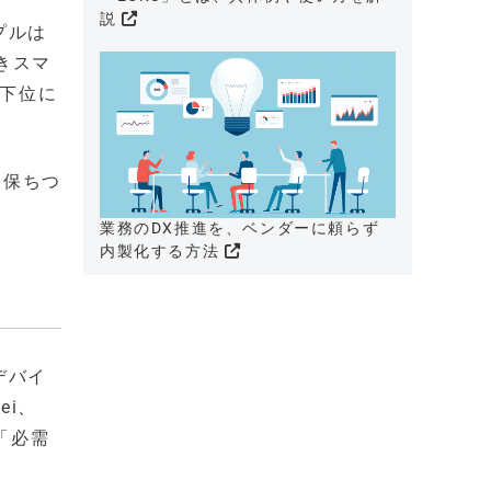
説
プルは
続きスマ
は下位に
を保ちつ
業務のDX推進を、ベンダーに頼らず
内製化する方法
デバイ
ei、
「必需