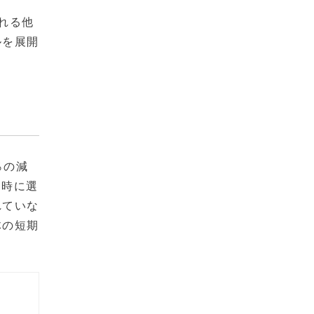
れる他
ルを展開
％の減
ク時に選
れていな
体の短期