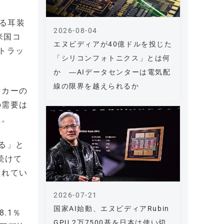
る耳装
2026-08-04
米国コ
エヌビディアが40億ドルを投じた
トラッ
「シリコンフォトニクス」とは何
か ―AIデータセンターは電気配
線の限界を越えられるか
ッカーの
の需要は
た。
る」と
に続けて
たれてい
2026-07-21
国家AI始動、エヌビディアRubin
.1％
GPU 2万7500基を日本は使い切