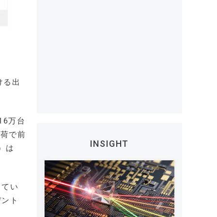
ける出
16万台
出荷で前
INSIGHT
）は
してい
デント