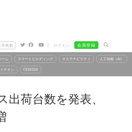
|
会員登録
広告掲載
ログイン
ホーム
スマートビルディング
サステナビリティ
人工知能（AI）
イチオシ
CES2026
イス出荷台数を発表、
増