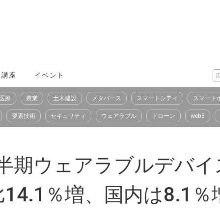
X講座
イベント
医療
農業
土木建設
メタバース
スマートシティ
スマート
要素技術
セキュリティ
ウェアラブル
ドローン
web3
第2四半期ウェアラブルデバ
4.1％増、国内は8.1％