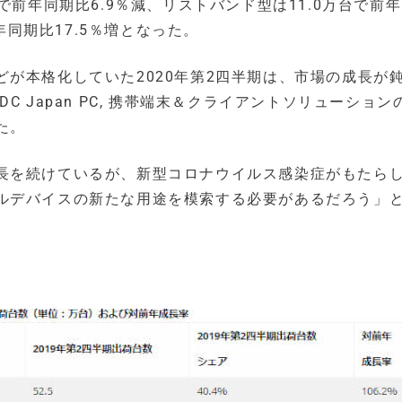
で前年同期比6.9％減、リストバンド型は11.0万台で前
年同期比17.5％増となった。
が本格化していた2020年第2四半期は、市場の成長が
 Japan PC, 携帯端末＆クライアントソリューション
た。
長を続けているが、新型コロナウイルス感染症がもたら
ルデバイスの新たな用途を模索する必要があるだろう」