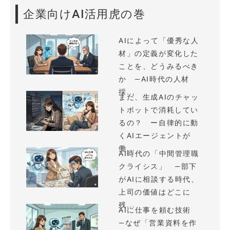
企業向けAI活用虎の巻
AIによって「優秀な人
材」の定義が変化した
ことを、どうみるべき
か —AI時代の人材
採...
まだ、生成AIのチャッ
トボットで消耗してい
るの？ ー自律的に動
くAIエージェントが
働...
AI時代の「中間管理職
クライシス」 —部下
がAIに相談する時代、
上司の価値はどこに
残...
AIに仕事を頼む技術
—なぜ「営業資料を作