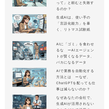
って」と頼むと失敗す
るのか？
生成AIは、使い手の
「言語化能力」を暴
く、リトマス試験紙
AIに「ゴミ」を食わせ
るな ーAIエージェン
トが賢くなるデータ、
バカになるデータ
AIで業務を自動化する
方法とは ーなぜ、
ChatGPTを配っても仕
事は減らないのか？
なぜあなたの会社で、
生成AIが活用されない