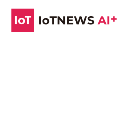
コ
ン
テ
ン
ツ
へ
ス
キ
ッ
プ