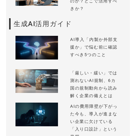
のか？どこで活用すべ
きか？
生成AI活用ガイド
AI導入「内製か外部支
援か」で悩む前に確認
すべき5つのこと
「厳しい・緩い」では
測れないAI規制、6カ
国の規制動向から読み
解く企業の備えとは
AIの費用障壁が下がっ
た今も、導入が進まな
い企業に欠けている
「入り口設計」という