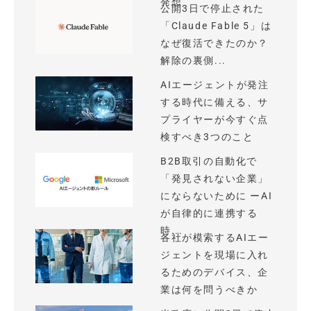
発想
公開3日で停止された
「Claude Fable 5」は
なぜ復活できたのか？
解除の裏側...
AIエージェントが発注
する時代に備える、サ
プライヤーが今すぐ点
検すべき3つのこと
B2B取引の自動化で
「発見されない企業」
にならないために ーAI
が自律的に連携する
時...
各社が模索するAIエー
ジェントを現場に入れ
るためのデバイス、企
業は何を問うべきか