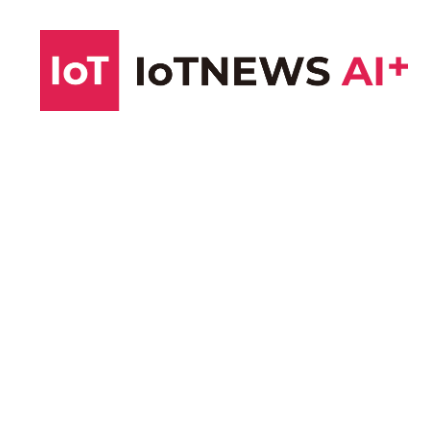
コ
ン
テ
ン
ツ
へ
ス
キ
ッ
プ