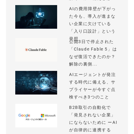
AIの費用障壁が下がっ
た今も、導入が進まな
い企業に欠けている
「入り口設計」という
発想
公開3日で停止された
「Claude Fable 5」は
なぜ復活できたのか？
解除の裏側...
AIエージェントが発注
する時代に備える、サ
プライヤーが今すぐ点
検すべき3つのこと
B2B取引の自動化で
「発見されない企業」
にならないために ーAI
が自律的に連携する