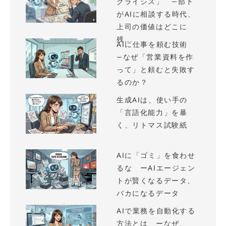
クライシス」 —部下
がAIに相談する時代、
上司の価値はどこに
残...
AIに仕事を頼む技術
—なぜ「営業資料を作
って」と頼むと失敗す
るのか？
生成AIは、使い手の
「言語化能力」を暴
く、リトマス試験紙
AIに「ゴミ」を食わせ
るな ーAIエージェン
トが賢くなるデータ、
バカになるデータ
AIで業務を自動化する
方法とは ーなぜ、