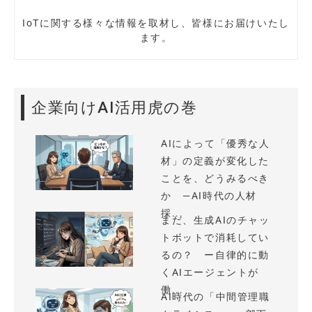
IoTに関する様々な情報を取材し、皆様にお届けいたし
ます。
企業向けAI活用虎の巻
AIによって「優秀な人
材」の定義が変化した
ことを、どうみるべき
か —AI時代の人材
採...
まだ、生成AIのチャッ
トボットで消耗してい
るの？ ー自律的に動
くAIエージェントが
働...
AI時代の「中間管理職