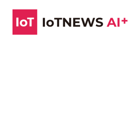
コ
ン
テ
ン
ツ
へ
ス
キ
ッ
プ