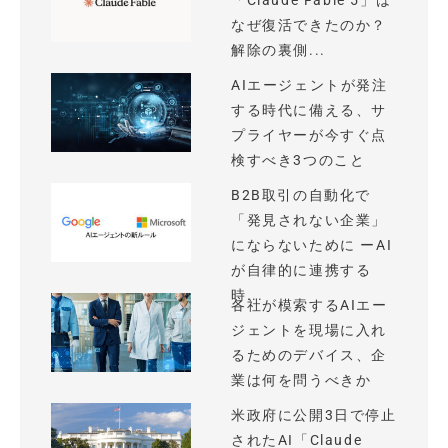
「Claude Fable 5」は
なぜ復活できたのか？
解除の裏側...
AIエージェントが発注
する時代に備える、サ
プライヤーが今すぐ点
検すべき3つのこと
B2B取引の自動化で
「発見されない企業」
にならないために ーAI
が自律的に連携する
時...
各社が模索するAIエー
ジェントを現場に入れ
るためのデバイス、企
業は何を問うべきか
米政府に公開3日で停止
されたAI「Claude