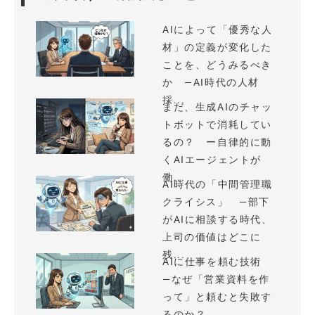
AIによって「優秀な人
材」の定義が変化した
ことを、どうみるべき
か —AI時代の人材
採...
まだ、生成AIのチャッ
トボットで消耗してい
るの？ ー自律的に動
くAIエージェントが
働...
AI時代の「中間管理職
クライシス」 —部下
がAIに相談する時代、
上司の価値はどこに
残...
AIに仕事を頼む技術
—なぜ「営業資料を作
って」と頼むと失敗す
るのか？