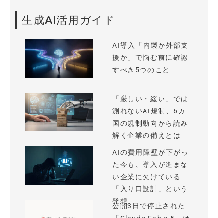
生成AI活用ガイド
AI導入「内製か外部支
援か」で悩む前に確認
すべき5つのこと
「厳しい・緩い」では
測れないAI規制、6カ
国の規制動向から読み
解く企業の備えとは
AIの費用障壁が下がっ
た今も、導入が進まな
い企業に欠けている
「入り口設計」という
発想
公開3日で停止された