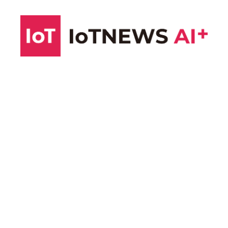
コ
ン
テ
ン
ツ
へ
ス
キ
ッ
プ