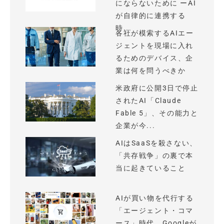
にならないために ーAI
が自律的に連携する
時...
各社が模索するAIエー
ジェントを現場に入れ
るためのデバイス、企
業は何を問うべきか
米政府に公開3日で停止
されたAI「Claude
Fable 5」、その能力と
企業が今...
AIはSaaSを殺さない、
「共存戦争」の裏で本
当に起きていること
AIが買い物を代行する
「エージェント・コマ
ース」時代、Googleが