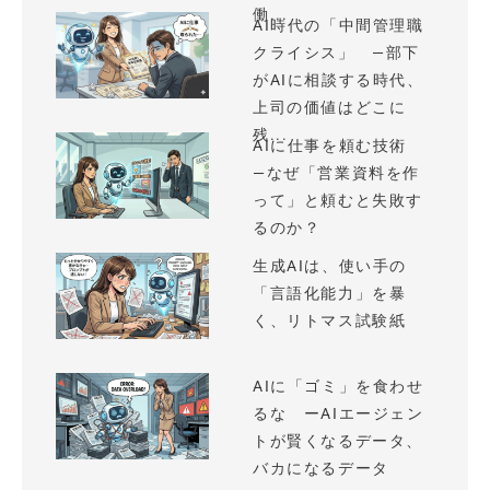
働...
AI時代の「中間管理職
クライシス」 —部下
がAIに相談する時代、
上司の価値はどこに
残...
AIに仕事を頼む技術
—なぜ「営業資料を作
って」と頼むと失敗す
るのか？
生成AIは、使い手の
「言語化能力」を暴
く、リトマス試験紙
AIに「ゴミ」を食わせ
るな ーAIエージェン
トが賢くなるデータ、
バカになるデータ