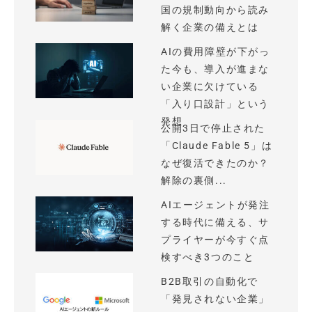
国の規制動向から読み
解く企業の備えとは
AIの費用障壁が下がっ
た今も、導入が進まな
い企業に欠けている
「入り口設計」という
発想
公開3日で停止された
「Claude Fable 5」は
なぜ復活できたのか？
解除の裏側...
AIエージェントが発注
する時代に備える、サ
プライヤーが今すぐ点
検すべき3つのこと
B2B取引の自動化で
「発見されない企業」