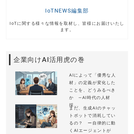
IoTNEWS編集部
IoTに関する様々な情報を取材し、皆様にお届けいたし
ます。
企業向けAI活用虎の巻
AIによって「優秀な人
材」の定義が変化した
ことを、どうみるべき
か —AI時代の人材
採...
まだ、生成AIのチャッ
トボットで消耗してい
るの？ ー自律的に動
くAIエージェントが