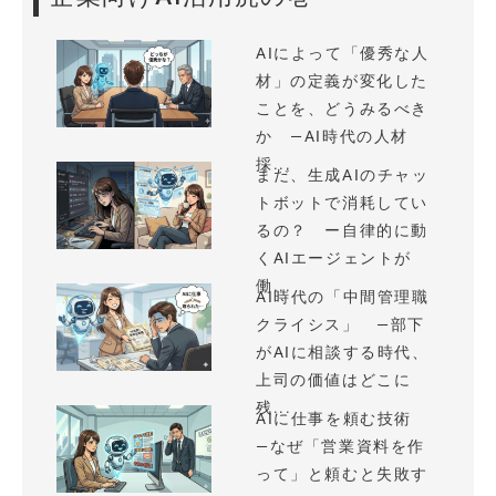
AIによって「優秀な人
材」の定義が変化した
ことを、どうみるべき
か —AI時代の人材
採...
まだ、生成AIのチャッ
トボットで消耗してい
るの？ ー自律的に動
くAIエージェントが
働...
AI時代の「中間管理職
クライシス」 —部下
がAIに相談する時代、
上司の価値はどこに
残...
AIに仕事を頼む技術
—なぜ「営業資料を作
って」と頼むと失敗す