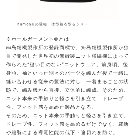
hamon®の電極一体型着衣型センサー
※ホールガーメント®とは
㈱島精機製作所の登録商標で、㈱島精機製作所が独
自で開発した世界初の無縫製ニット横編機によって
作られた“縫い目のない”ニットウェア。前身頃、後
身頃、袖といった別々のパーツを編んだ後で一緒に
縫い合わせる従来の製法に対し、一着まるごとの状
態で、編み機から直接、立体的に編成。そのため、
ニット本来の手触りと軽さを引き立て、ドレープ
性、フィット感を高めた製品となる。
そのため、ニット本来の手触りと軽さを引き立て、
ドレープ性、フィット感を高めるだけでなく、裁断
や縫製による導電性能の低下・途切れを防ぐ。