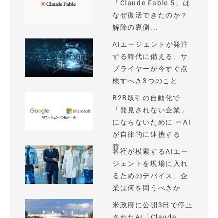
「Claude Fable 5」は
なぜ復活できたのか？
解除の裏側...
AIエージェントが発注
する時代に備える、サ
プライヤーが今すぐ点
検すべき3つのこと
B2B取引の自動化で
「発見されない企業」
にならないために ーAI
が自律的に連携する
時...
各社が模索するAIエー
ジェントを現場に入れ
るためのデバイス、企
業は何を問うべきか
米政府に公開3日で停止
されたAI「Claude