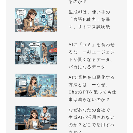
るのか？
生成AIは、使い手の
「言語化能力」を暴
く、リトマス試験紙
AIに「ゴミ」を食わせ
るな ーAIエージェン
トが賢くなるデータ、
バカになるデータ
AIで業務を自動化する
方法とは ーなぜ、
ChatGPTを配っても仕
事は減らないのか？
なぜあなたの会社で、
生成AIが活用されない
のか？どこで活用すべ
きか？