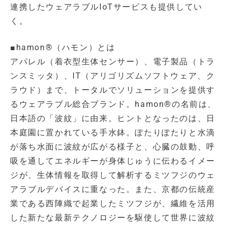
連携したウェアラブルIoTサービスも提供してい
く。
■hamon®（ハモン）とは
アパレル（着衣型生体センサー）、電子製品（トラ
ンスミッタ）、IT（アリゴリズムソフトウェア、ク
ラウド）まで、トータルでソリューションを提供す
るウェアラブル総合ブランド。hamon®の名前は、
日本語の「波紋」に由来。ヒントとなったのは、日
本庭園に置かれている手水鉢。ぽたりぽたりと水滴
が落ち水面に波紋が広がる様子と、心臓の鼓動、呼
吸を通してエネルギーが身体じゅうに伝わるイメー
ジが、生体情報を取得して解析するミツフジのウェ
アラブルデバイスに重なった。また、京都の伝統産
業である西陣織で起業したミツフジが、繊維を活用
した新たな最新テクノロジーを駆使して世界に波紋