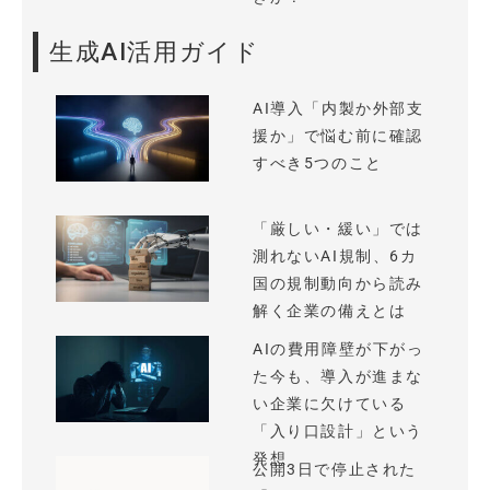
生成AI活用ガイド
AI導入「内製か外部支
援か」で悩む前に確認
すべき5つのこと
「厳しい・緩い」では
測れないAI規制、6カ
国の規制動向から読み
解く企業の備えとは
AIの費用障壁が下がっ
た今も、導入が進まな
い企業に欠けている
「入り口設計」という
発想
公開3日で停止された