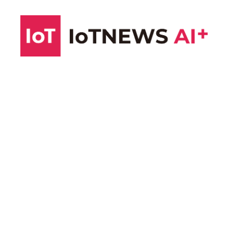
コ
ン
テ
ン
ツ
へ
ス
キ
ッ
プ