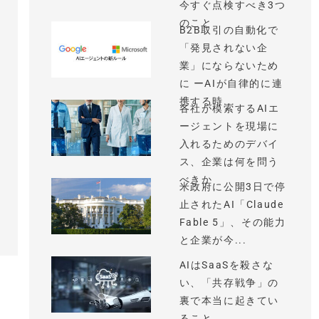
今すぐ点検すべき3つ
のこと
B2B取引の自動化で
「発見されない企
業」にならないため
に ーAIが自律的に連
携する時...
各社が模索するAIエ
ージェントを現場に
入れるためのデバイ
ス、企業は何を問う
べきか
米政府に公開3日で停
止されたAI「Claude
Fable 5」、その能力
と企業が今...
AIはSaaSを殺さな
い、「共存戦争」の
裏で本当に起きてい
ること