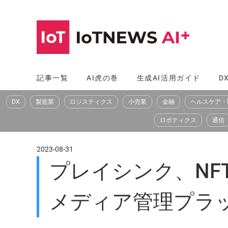
コ
ン
テ
ン
ツ
記事一覧
AI虎の巻
生成AI活用ガイド
D
へ
DX
製造業
ロジスティクス
小売業
金融
ヘルスケア・
ス
キ
ロボティクス
通信
ッ
プ
2023-08-31
プレイシンク、NFT
メディア管理プラ