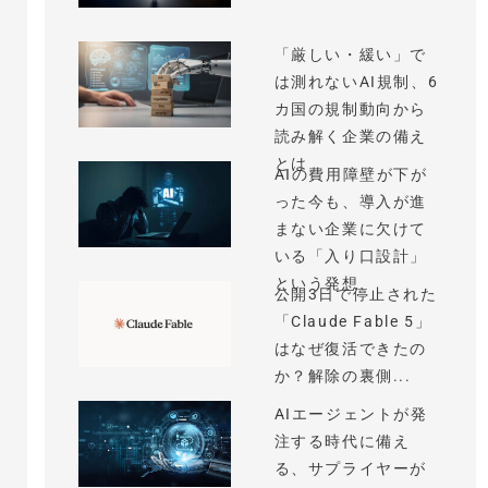
「厳しい・緩い」で
は測れないAI規制、6
カ国の規制動向から
読み解く企業の備え
とは
AIの費用障壁が下が
った今も、導入が進
まない企業に欠けて
いる「入り口設計」
という発想
公開3日で停止された
「Claude Fable 5」
はなぜ復活できたの
か？解除の裏側...
AIエージェントが発
注する時代に備え
る、サプライヤーが