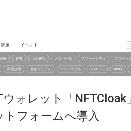
X講座
イベント
医療
農業
土木建設
メタバース
スマートシティ
スマート
要素技術
セキュリティ
ウェアラブル
ドローン
web3
ウォレット「NFTCloa
ットフォームへ導入