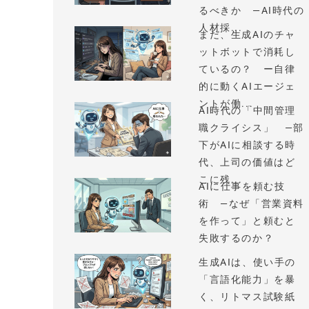
るべきか —AI時代の
人材採...
まだ、生成AIのチャ
ットボットで消耗し
ているの？ ー自律
的に動くAIエージェ
ントが働...
AI時代の「中間管理
職クライシス」 —部
下がAIに相談する時
代、上司の価値はど
こに残...
AIに仕事を頼む技
術 —なぜ「営業資料
を作って」と頼むと
失敗するのか？
生成AIは、使い手の
「言語化能力」を暴
く、リトマス試験紙