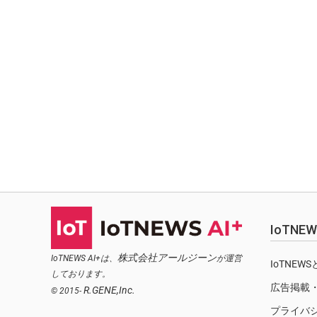
IoTN
株式会社アールジーン
IoTNEWS AI+は、
が運営
IoTNEW
しております。
広告掲載
R.GENE,Inc.
© 2015-
プライバ