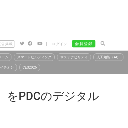
|
会員登録
広告掲載
ログイン
ホーム
スマートビルディング
サステナビリティ
人工知能（AI）
イチオシ
CES2026
k」をPDCのデジタル