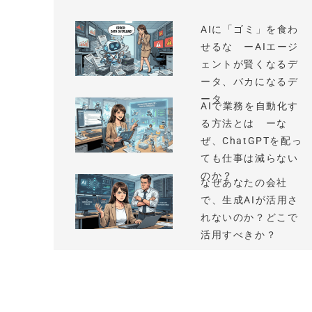
AIに「ゴミ」を食わ
せるな ーAIエージ
ェントが賢くなるデ
ータ、バカになるデ
ータ
AIで業務を自動化す
る方法とは ーな
ぜ、ChatGPTを配っ
ても仕事は減らない
のか？
なぜあなたの会社
で、生成AIが活用さ
れないのか？どこで
活用すべきか？