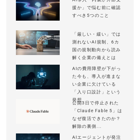
援か」で悩む前に確認
すべき5つのこと
「厳しい・緩い」では
測れないAI規制、6カ
国の規制動向から読み
解く企業の備えとは
AIの費用障壁が下がっ
た今も、導入が進まな
い企業に欠けている
「入り口設計」という
発想
公開3日で停止された
「Claude Fable 5」は
なぜ復活できたのか？
解除の裏側...
AIエージェントが発注