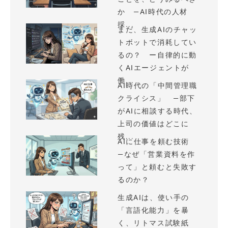
か —AI時代の人材
採...
まだ、生成AIのチャッ
トボットで消耗してい
るの？ ー自律的に動
くAIエージェントが
働...
AI時代の「中間管理職
クライシス」 —部下
がAIに相談する時代、
上司の価値はどこに
残...
AIに仕事を頼む技術
—なぜ「営業資料を作
って」と頼むと失敗す
るのか？
生成AIは、使い手の
「言語化能力」を暴
く、リトマス試験紙