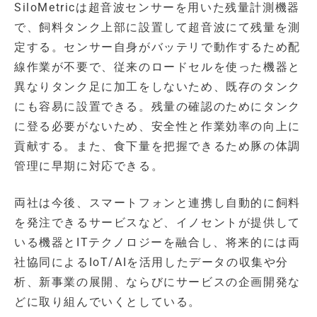
SiloMetricは超音波センサーを用いた残量計測機器
で、飼料タンク上部に設置して超音波にて残量を測
定する。センサー自身がバッテリで動作するため配
線作業が不要で、従来のロードセルを使った機器と
異なりタンク足に加工をしないため、既存のタンク
にも容易に設置できる。残量の確認のためにタンク
に登る必要がないため、安全性と作業効率の向上に
貢献する。また、食下量を把握できるため豚の体調
管理に早期に対応できる。
両社は今後、スマートフォンと連携し自動的に飼料
を発注できるサービスなど、イノセントが提供して
いる機器とITテクノロジーを融合し、将来的には両
社協同によるIoT/AIを活用したデータの収集や分
析、新事業の展開、ならびにサービスの企画開発な
どに取り組んでいくとしている。