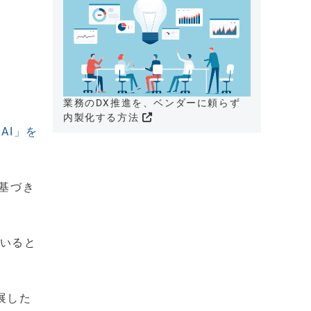
業務のDX推進を、ベンダーに頼らず
内製化する方法
AI」を
基づき
ていると
展した