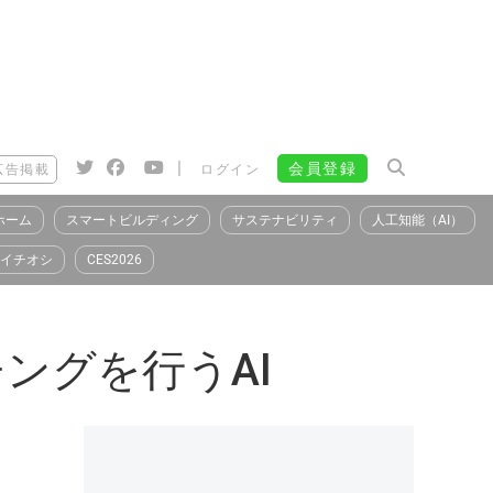
|
会員登録
広告掲載
ログイン
ホーム
スマートビルディング
サステナビリティ
人工知能（AI）
イチオシ
CES2026
ングを行うAI