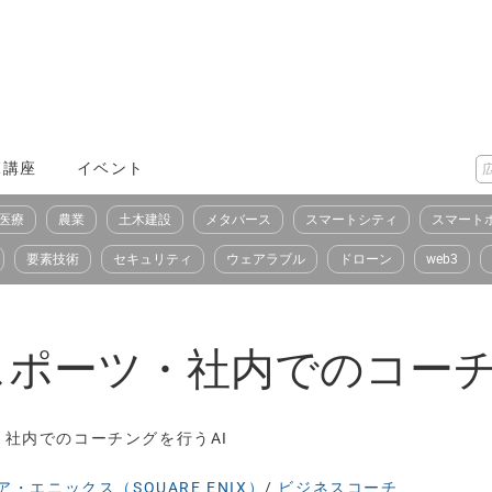
X講座
イベント
医療
農業
土木建設
メタバース
スマートシティ
スマート
要素技術
セキュリティ
ウェアラブル
ドローン
web3
スポーツ・社内でのコーチ
・社内でのコーチングを行うAI
・エニックス（SQUARE ENIX）
/
ビジネスコーチ