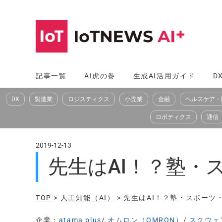
コ
ン
テ
ン
ツ
記事一覧
AI虎の巻
生成AI活用ガイド
D
へ
DX
製造業
ロジスティクス
小売業
金融
ヘルスケア・
ス
キ
ロボティクス
通信
ッ
プ
2019-12-13
先生はAI！？塾・
TOP
>
人工知能（AI）
> 先生はAI！？塾・スポーツ
企業：
atama plus
/
オムロン（OMRON）
/
スクウェア