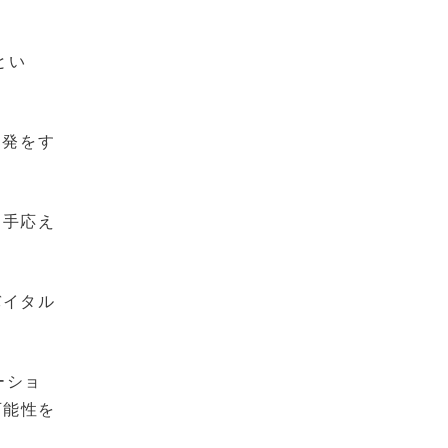
とい
開発をす
、手応え
バイタル
ーショ
可能性を