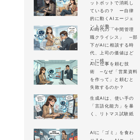
ットボットで消耗し
ているの？ ー自律
的に動くAIエージェ
ントが働...
AI時代の「中間管理
職クライシス」 —部
下がAIに相談する時
代、上司の価値はど
こに残...
AIに仕事を頼む技
術 —なぜ「営業資料
を作って」と頼むと
失敗するのか？
生成AIは、使い手の
「言語化能力」を暴
く、リトマス試験紙
AIに「ゴミ」を食わ