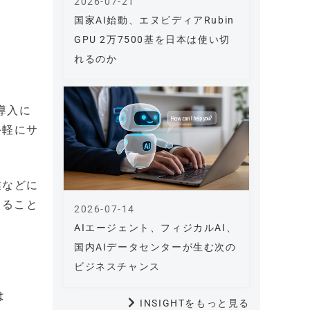
2026-07-21
国家AI始動、エヌビディアRubin
GPU 2万7500基を日本は使い切
れるのか
導入に
手軽にサ
業などに
すること
2026-07-14
AIエージェント、フィジカルAI、
国内AIデータセンターが生む次の
ビジネスチャンス
は
INSIGHTをもっと見る