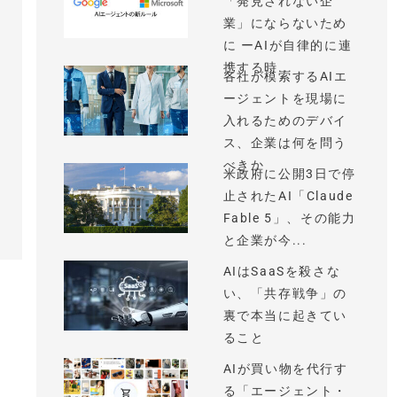
「発見されない企
業」にならないため
に ーAIが自律的に連
携する時...
各社が模索するAIエ
ージェントを現場に
入れるためのデバイ
ス、企業は何を問う
べきか
米政府に公開3日で停
止されたAI「Claude
Fable 5」、その能力
と企業が今...
AIはSaaSを殺さな
い、「共存戦争」の
裏で本当に起きてい
ること
AIが買い物を代行す
る「エージェント・