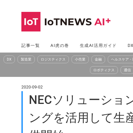
コ
ン
テ
ン
ツ
記事一覧
AI虎の巻
生成AI活用ガイド
D
へ
DX
製造業
ロジスティクス
小売業
金融
ヘルスケア・
ス
キ
ロボティクス
通信
ッ
プ
2020-09-02
NECソリューショ
ングを活用して生