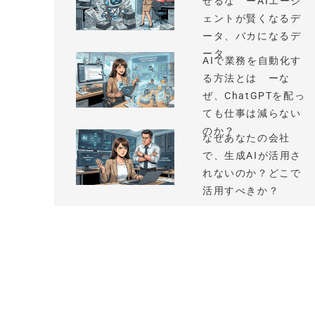
せるな ーAIエージ
ェントが賢くなるデ
ータ、バカになるデ
ータ
AIで業務を自動化す
る方法とは ーな
ぜ、ChatGPTを配っ
ても仕事は減らない
のか？
なぜあなたの会社
で、生成AIが活用さ
れないのか？どこで
活用すべきか？