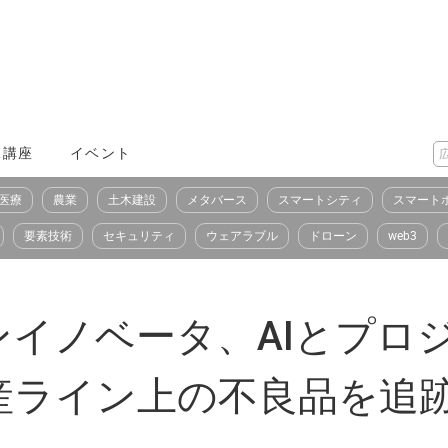
X講座
イベント
医療
農業
土木建設
メタバース
スマートシティ
スマート
要素技術
セキュリティ
ウェアラブル
ドローン
web3
ンイノベータ、AIとプロ
産ライン上の不良品を追