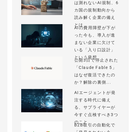
は測れないAI規制、6
カ国の規制動向から
読み解く企業の備え
とは
AIの費用障壁が下が
った今も、導入が進
まない企業に欠けて
いる「入り口設計」
という発想
公開3日で停止された
「Claude Fable 5」
はなぜ復活できたの
か？解除の裏側...
AIエージェントが発
注する時代に備え
る、サプライヤーが
今すぐ点検すべき3つ
のこと
B2B取引の自動化で