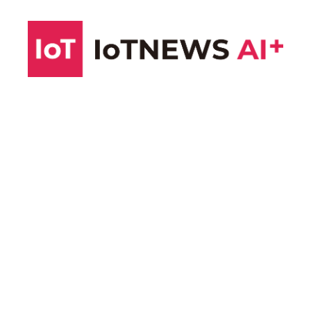
コ
ン
テ
ン
ツ
へ
ス
キ
ッ
プ