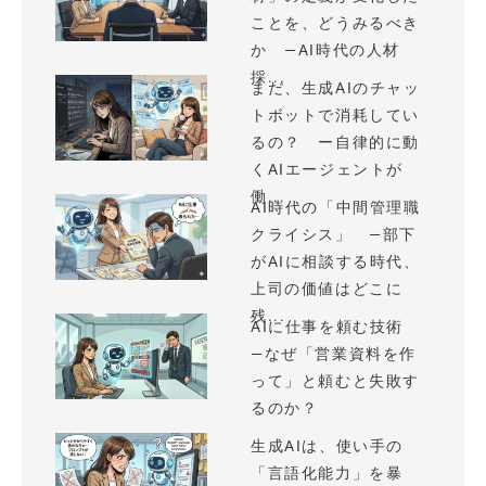
ことを、どうみるべき
か —AI時代の人材
採...
まだ、生成AIのチャッ
トボットで消耗してい
るの？ ー自律的に動
くAIエージェントが
働...
AI時代の「中間管理職
クライシス」 —部下
がAIに相談する時代、
上司の価値はどこに
残...
AIに仕事を頼む技術
—なぜ「営業資料を作
って」と頼むと失敗す
るのか？
生成AIは、使い手の
「言語化能力」を暴