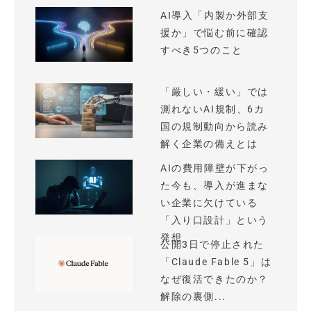
AI導入「内製か外部支
援か」で悩む前に確認
すべき5つのこと
「厳しい・緩い」では
測れないAI規制、6カ
国の規制動向から読み
解く企業の備えとは
AIの費用障壁が下がっ
た今も、導入が進まな
い企業に欠けている
「入り口設計」という
発想
公開3日で停止された
「Claude Fable 5」は
なぜ復活できたのか？
解除の裏側...