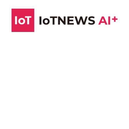
コ
ン
テ
ン
ツ
へ
ス
キ
ッ
プ