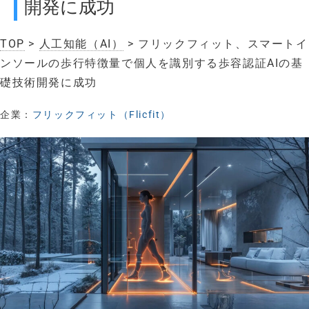
開発に成功
TOP
>
人工知能（AI）
> フリックフィット、スマートイ
ンソールの歩行特徴量で個人を識別する歩容認証AIの基
礎技術開発に成功
企業：
フリックフィット（Flicfit）