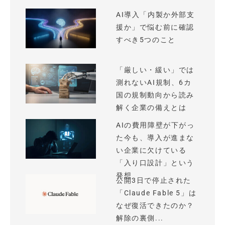
AI導入「内製か外部支
援か」で悩む前に確認
すべき5つのこと
「厳しい・緩い」では
測れないAI規制、6カ
国の規制動向から読み
解く企業の備えとは
AIの費用障壁が下がっ
た今も、導入が進まな
い企業に欠けている
「入り口設計」という
発想
公開3日で停止された
「Claude Fable 5」は
なぜ復活できたのか？
解除の裏側...