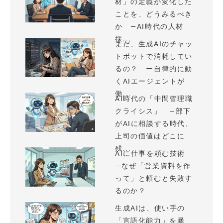
材」の定義が変化した
ことを、どうみるべき
か —AI時代の人材
採...
まだ、生成AIのチャッ
トボットで消耗してい
るの？ ー自律的に動
くAIエージェントが
働...
AI時代の「中間管理職
クライシス」 —部下
がAIに相談する時代、
上司の価値はどこに
残...
AIに仕事を頼む技術
—なぜ「営業資料を作
って」と頼むと失敗す
るのか？
生成AIは、使い手の
「言語化能力」を暴