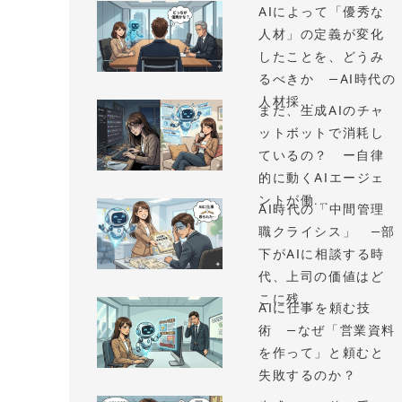
AIによって「優秀な
人材」の定義が変化
したことを、どうみ
るべきか —AI時代の
人材採...
まだ、生成AIのチャ
ットボットで消耗し
ているの？ ー自律
的に動くAIエージェ
ントが働...
AI時代の「中間管理
職クライシス」 —部
下がAIに相談する時
代、上司の価値はど
こに残...
AIに仕事を頼む技
術 —なぜ「営業資料
を作って」と頼むと
失敗するのか？