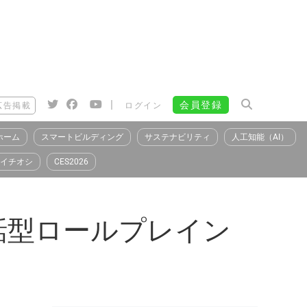
|
会員登録
広告掲載
ログイン
ホーム
スマートビルディング
サステナビリティ
人工知能（AI）
イチオシ
CES2026
の対話型ロールプレイン