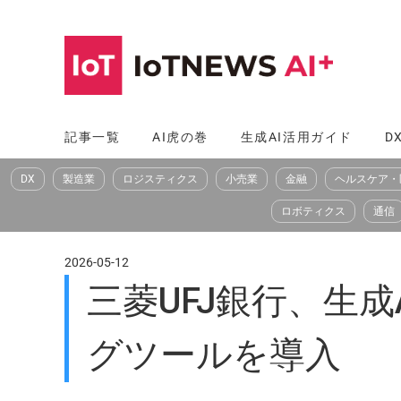
コ
ン
テ
ン
ツ
記事一覧
AI虎の巻
生成AI活用ガイド
D
へ
DX
製造業
ロジスティクス
小売業
金融
ヘルスケア・
ス
キ
ロボティクス
通信
ッ
プ
2026-05-12
三菱UFJ銀行、生成
グツールを導入