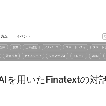
X講座
イベント
医療
農業
土木建設
メタバース
スマートシティ
スマート
要素技術
セキュリティ
ウェアラブル
ドローン
web3
AIを用いたFinatext