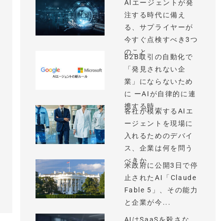
AIエージェントが発
注する時代に備え
る、サプライヤーが
今すぐ点検すべき3つ
のこと
B2B取引の自動化で
「発見されない企
業」にならないため
に ーAIが自律的に連
携する時...
各社が模索するAIエ
ージェントを現場に
入れるためのデバイ
ス、企業は何を問う
べきか
米政府に公開3日で停
止されたAI「Claude
Fable 5」、その能力
と企業が今...
AIはSaaSを殺さな