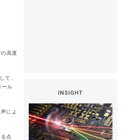
守の高度
として、
ロール
INSIGHT
音声によ
べる点