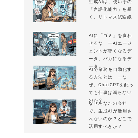
生成AIは、使い手の
「言語化能力」を暴
く、リトマス試験紙
AIに「ゴミ」を食わ
せるな ーAIエージ
ェントが賢くなるデ
ータ、バカになるデ
ータ
AIで業務を自動化す
る方法とは ーな
ぜ、ChatGPTを配っ
ても仕事は減らない
のか？
なぜあなたの会社
で、生成AIが活用さ
れないのか？どこで
活用すべきか？