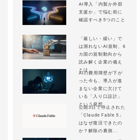
AI導入「内製か外部
支援か」で悩む前に
確認すべき5つのこと
「厳しい・緩い」で
は測れないAI規制、6
カ国の規制動向から
読み解く企業の備え
とは
AIの費用障壁が下が
った今も、導入が進
まない企業に欠けて
いる「入り口設計」
という発想
公開3日で停止された
「Claude Fable 5」
はなぜ復活できたの
か？解除の裏側...