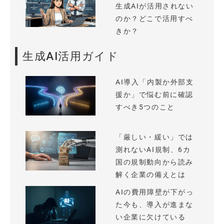
生成AIが活用されない
のか？どこで活用すべ
きか？
生成AI活用ガイド
AI導入「内製か外部支
援か」で悩む前に確認
すべき5つのこと
「厳しい・緩い」では
測れないAI規制、6カ
国の規制動向から読み
解く企業の備えとは
AIの費用障壁が下がっ
た今も、導入が進まな
い企業に欠けている