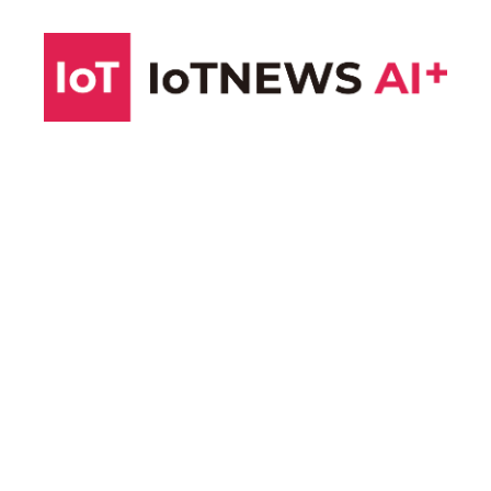
コ
ン
テ
ン
ツ
へ
ス
キ
ッ
プ