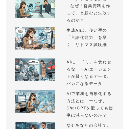
—なぜ「営業資料を作
って」と頼むと失敗す
るのか？
生成AIは、使い手の
「言語化能力」を暴
く、リトマス試験紙
AIに「ゴミ」を食わせ
るな ーAIエージェン
トが賢くなるデータ、
バカになるデータ
AIで業務を自動化する
方法とは ーなぜ、
ChatGPTを配っても仕
事は減らないのか？
なぜあなたの会社で、