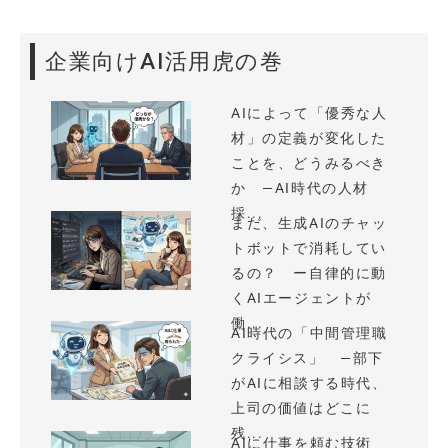
企業向けAI活用虎の巻
AIによって「優秀な人
材」の定義が変化した
ことを、どうみるべき
か —AI時代の人材
採...
まだ、生成AIのチャッ
トボットで消耗してい
るの？ ー自律的に動
くAIエージェントが
働...
AI時代の「中間管理職
クライシス」 —部下
がAIに相談する時代、
上司の価値はどこに
残...
AIに仕事を頼む技術