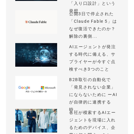
「入り口設計」という
発想
公開3日で停止された
「Claude Fable 5」は
なぜ復活できたのか？
解除の裏側...
AIエージェントが発注
する時代に備える、サ
プライヤーが今すぐ点
検すべき3つのこと
B2B取引の自動化で
「発見されない企業」
にならないために ーAI
が自律的に連携する
時...
各社が模索するAIエー
ジェントを現場に入れ
るためのデバイス、企