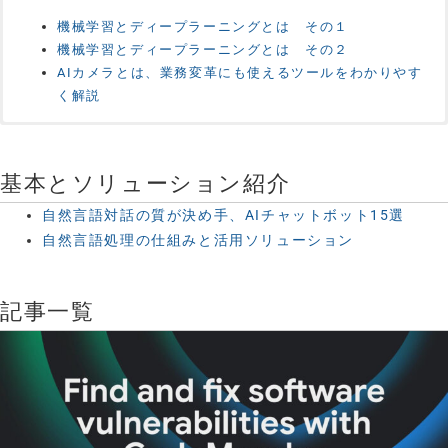
機械学習とディープラーニングとは その１
機械学習とディープラーニングとは その２
AIカメラとは、業務変革にも使えるツールをわかりやす
く解説
AIをつかった外観検査を持ち込みで試すことができる施
AIとカメラで、行列を可視化する際の注意点
設「画処ラボ」
基本とソリューション紹介
自然言語対話の質が決め手、AIチャットボット15選
自然言語処理の仕組みと活用ソリューション
記事一覧