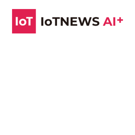
コ
ン
テ
ン
ツ
へ
ス
キ
ッ
プ