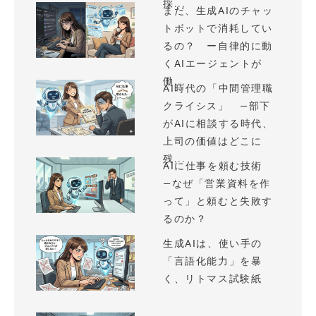
採...
まだ、生成AIのチャッ
トボットで消耗してい
るの？ ー自律的に動
くAIエージェントが
働...
AI時代の「中間管理職
クライシス」 —部下
がAIに相談する時代、
上司の価値はどこに
残...
AIに仕事を頼む技術
—なぜ「営業資料を作
って」と頼むと失敗す
るのか？
生成AIは、使い手の
「言語化能力」を暴
く、リトマス試験紙