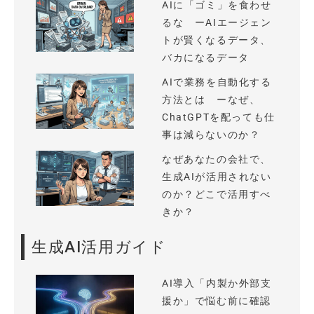
AIに「ゴミ」を食わせ
るな ーAIエージェン
トが賢くなるデータ、
バカになるデータ
AIで業務を自動化する
方法とは ーなぜ、
ChatGPTを配っても仕
事は減らないのか？
なぜあなたの会社で、
生成AIが活用されない
のか？どこで活用すべ
きか？
生成AI活用ガイド
AI導入「内製か外部支
援か」で悩む前に確認