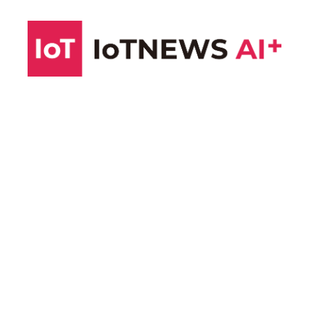
コ
ン
テ
ン
ツ
へ
ス
キ
ッ
プ