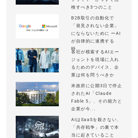
検すべき3つのこと
B2B取引の自動化で
「発見されない企業」
にならないために ーAI
が自律的に連携する
時...
各社が模索するAIエー
ジェントを現場に入れ
るためのデバイス、企
業は何を問うべきか
米政府に公開3日で停止
されたAI「Claude
Fable 5」、その能力と
企業が今...
AIはSaaSを殺さない、
「共存戦争」の裏で本
当に起きていること