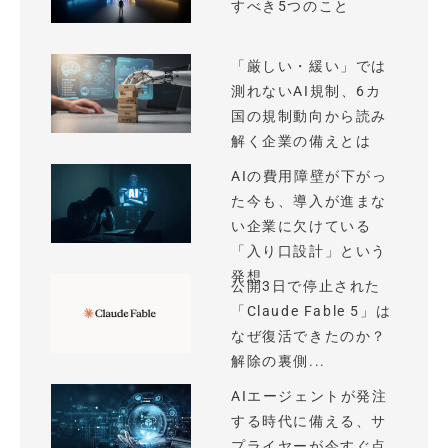
すべき5つのこと
「厳しい・緩い」では
測れないAI規制、6カ
国の規制動向から読み
解く企業の備えとは
AIの費用障壁が下がっ
た今も、導入が進まな
い企業に欠けている
「入り口設計」という
発想
公開3日で停止された
「Claude Fable 5」は
なぜ復活できたのか？
解除の裏側...
AIエージェントが発注
する時代に備える、サ
プライヤーが今すぐ点