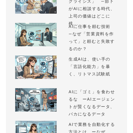
クライシス」 —部下
がAIに相談する時代、
上司の価値はどこに
残...
AIに仕事を頼む技術
—なぜ「営業資料を作
って」と頼むと失敗す
るのか？
生成AIは、使い手の
「言語化能力」を暴
く、リトマス試験紙
AIに「ゴミ」を食わせ
るな ーAIエージェン
トが賢くなるデータ、
バカになるデータ
AIで業務を自動化する
方法とは ーなぜ、