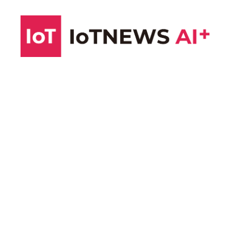
コ
ン
テ
ン
ツ
へ
ス
キ
ッ
プ