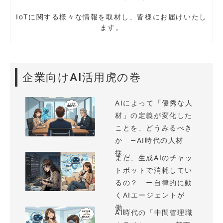
IoTに関する様々な情報を取材し、皆様にお届けいたし
ます。
企業向けAI活用虎の巻
AIによって「優秀な人
材」の定義が変化した
ことを、どうみるべき
か —AI時代の人材
採...
まだ、生成AIのチャッ
トボットで消耗してい
るの？ ー自律的に動
くAIエージェントが
働...
AI時代の「中間管理職