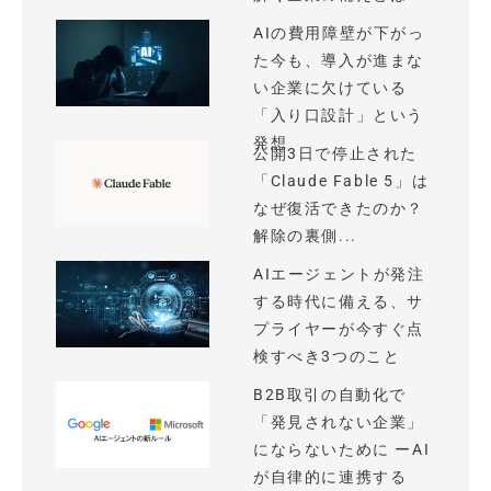
AIの費用障壁が下がっ
た今も、導入が進まな
い企業に欠けている
「入り口設計」という
発想
公開3日で停止された
「Claude Fable 5」は
なぜ復活できたのか？
解除の裏側...
AIエージェントが発注
する時代に備える、サ
プライヤーが今すぐ点
検すべき3つのこと
B2B取引の自動化で
「発見されない企業」
にならないために ーAI
が自律的に連携する