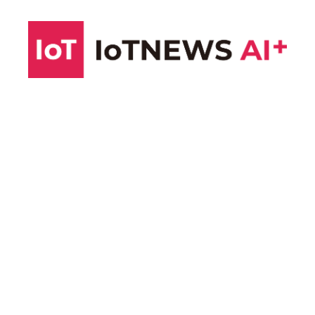
コ
ン
テ
ン
ツ
へ
ス
キ
ッ
プ