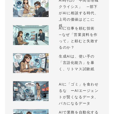
AI時代の「中間管理職
クライシス」 —部下
がAIに相談する時代、
上司の価値はどこに
残...
AIに仕事を頼む技術
—なぜ「営業資料を作
って」と頼むと失敗す
るのか？
生成AIは、使い手の
「言語化能力」を暴
く、リトマス試験紙
AIに「ゴミ」を食わせ
るな ーAIエージェン
トが賢くなるデータ、
バカになるデータ
AIで業務を自動化する