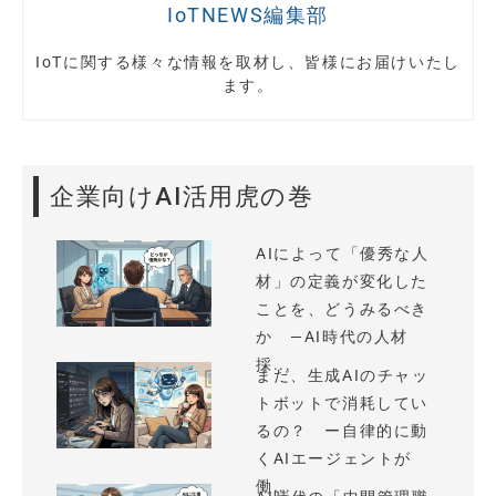
IoTNEWS編集部
IoTに関する様々な情報を取材し、皆様にお届けいたし
ます。
企業向けAI活用虎の巻
AIによって「優秀な人
材」の定義が変化した
ことを、どうみるべき
か —AI時代の人材
採...
まだ、生成AIのチャッ
トボットで消耗してい
るの？ ー自律的に動
くAIエージェントが
働...