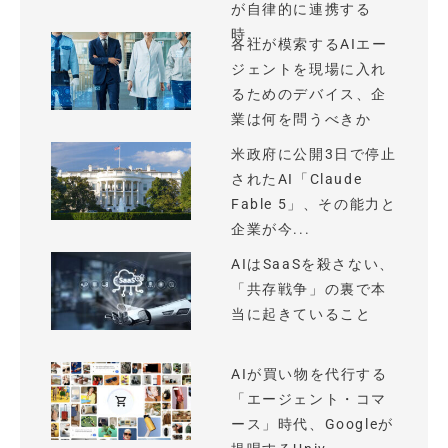
が自律的に連携する
時...
各社が模索するAIエー
ジェントを現場に入れ
るためのデバイス、企
業は何を問うべきか
米政府に公開3日で停止
されたAI「Claude
Fable 5」、その能力と
企業が今...
AIはSaaSを殺さない、
「共存戦争」の裏で本
当に起きていること
AIが買い物を代行する
「エージェント・コマ
ース」時代、Googleが