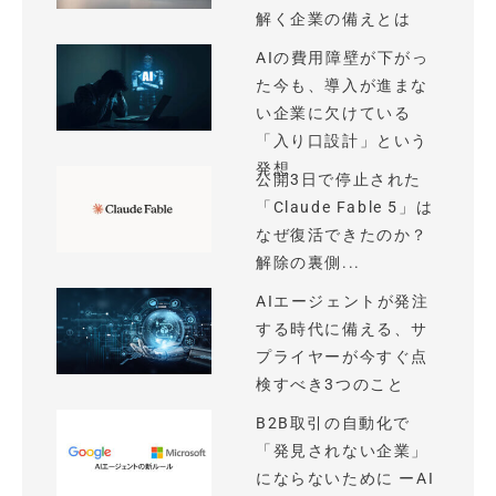
解く企業の備えとは
AIの費用障壁が下がっ
た今も、導入が進まな
い企業に欠けている
「入り口設計」という
発想
公開3日で停止された
「Claude Fable 5」は
なぜ復活できたのか？
解除の裏側...
AIエージェントが発注
する時代に備える、サ
プライヤーが今すぐ点
検すべき3つのこと
B2B取引の自動化で
「発見されない企業」
にならないために ーAI