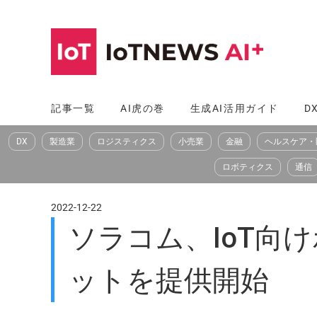
コ
ン
テ
ン
ツ
記事一覧
AI虎の巻
生成AI活用ガイド
D
へ
DX
製造業
ロジスティクス
小売業
金融
ヘルスケア・
ス
キ
ロボティクス
通信
ッ
プ
2022-12-22
ソラコム、IoT向
ットを提供開始