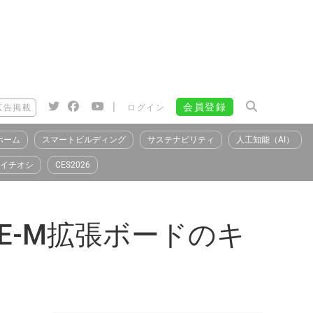
|
会員登録
広告掲載
ログイン
ホーム
スマートビルディング
サステナビリティ
人工知能（AI）
イチオシ
CES2026
E-M拡張ボードのキ