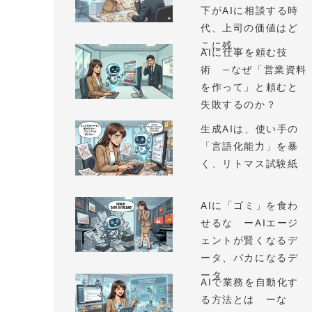
下がAIに相談する時
代、上司の価値はど
こに残...
AIに仕事を頼む技
術 —なぜ「営業資料
を作って」と頼むと
失敗するのか？
生成AIは、使い手の
「言語化能力」を暴
く、リトマス試験紙
AIに「ゴミ」を食わ
せるな ーAIエージ
ェントが賢くなるデ
ータ、バカになるデ
ータ
AIで業務を自動化す
る方法とは ーな