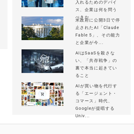
入れるためのデバイ
ス、企業は何を問う
べきか
米政府に公開3日で停
止されたAI「Claude
Fable 5」、その能力
と企業が今...
AIはSaaSを殺さな
い、「共存戦争」の
裏で本当に起きてい
ること
AIが買い物を代行す
る「エージェント・
コマース」時代、
Googleが提唱する
Univ...