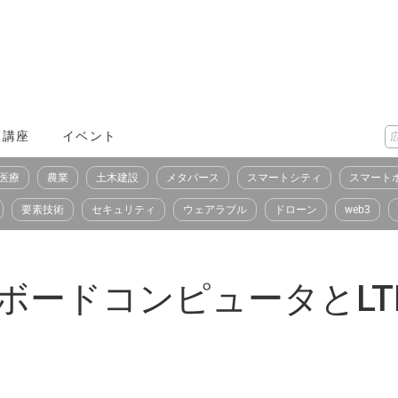
X講座
イベント
医療
農業
土木建設
メタバース
スマートシティ
スマート
要素技術
セキュリティ
ウェアラブル
ドローン
web3
けボードコンピュータとLT