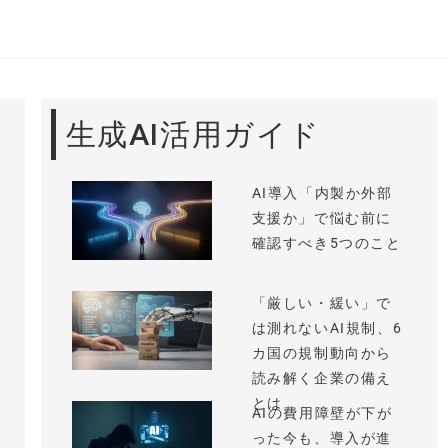
生成AI活用ガイド
AI導入「内製か外部
支援か」で悩む前に
確認すべき5つのこと
「厳しい・緩い」で
は測れないAI規制、6
カ国の規制動向から
読み解く企業の備え
とは
AIの費用障壁が下が
った今も、導入が進