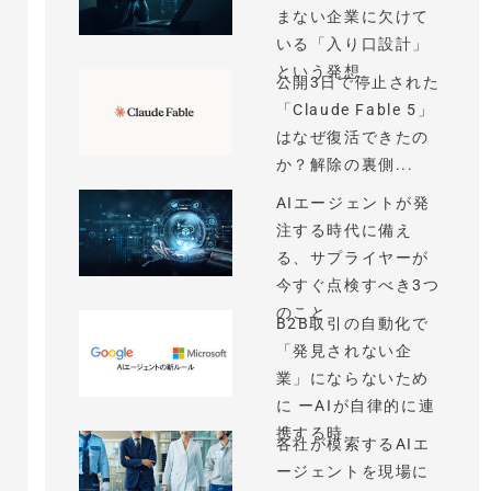
まない企業に欠けて
いる「入り口設計」
という発想
公開3日で停止された
「Claude Fable 5」
はなぜ復活できたの
か？解除の裏側...
AIエージェントが発
注する時代に備え
る、サプライヤーが
今すぐ点検すべき3つ
のこと
B2B取引の自動化で
「発見されない企
業」にならないため
に ーAIが自律的に連
携する時...
各社が模索するAIエ
ージェントを現場に