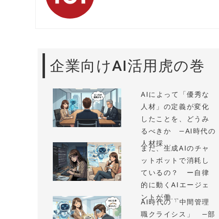
企業向けAI活用虎の巻
AIによって「優秀な
人材」の定義が変化
したことを、どうみ
るべきか —AI時代の
人材採...
まだ、生成AIのチャ
ットボットで消耗し
ているの？ ー自律
的に動くAIエージェ
ントが働...
AI時代の「中間管理
職クライシス」 —部