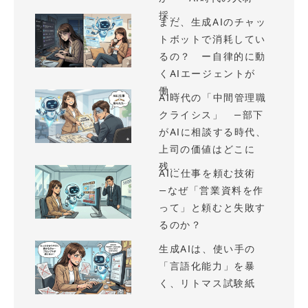
採...
まだ、生成AIのチャッ
トボットで消耗してい
るの？ ー自律的に動
くAIエージェントが
働...
AI時代の「中間管理職
クライシス」 —部下
がAIに相談する時代、
上司の価値はどこに
残...
AIに仕事を頼む技術
—なぜ「営業資料を作
って」と頼むと失敗す
るのか？
生成AIは、使い手の
「言語化能力」を暴
く、リトマス試験紙