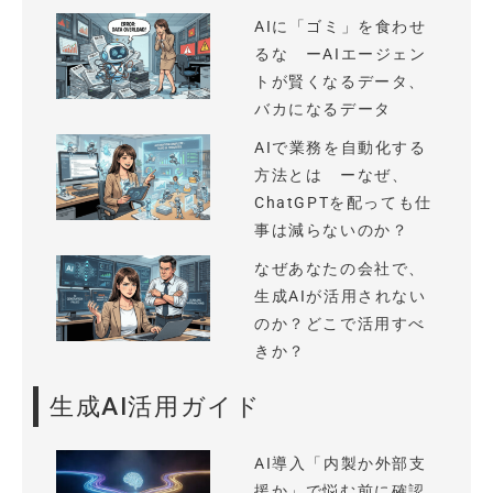
AIに「ゴミ」を食わせ
るな ーAIエージェン
トが賢くなるデータ、
バカになるデータ
AIで業務を自動化する
方法とは ーなぜ、
ChatGPTを配っても仕
事は減らないのか？
なぜあなたの会社で、
生成AIが活用されない
のか？どこで活用すべ
きか？
生成AI活用ガイド
AI導入「内製か外部支
援か」で悩む前に確認