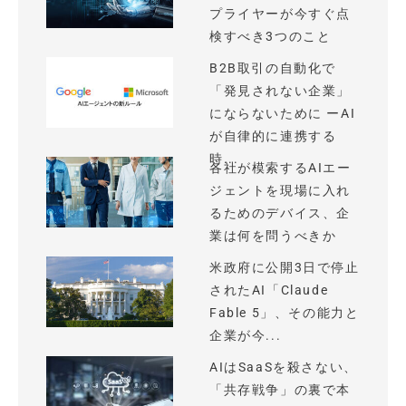
プライヤーが今すぐ点
検すべき3つのこと
B2B取引の自動化で
「発見されない企業」
にならないために ーAI
が自律的に連携する
時...
各社が模索するAIエー
ジェントを現場に入れ
るためのデバイス、企
業は何を問うべきか
米政府に公開3日で停止
されたAI「Claude
Fable 5」、その能力と
企業が今...
AIはSaaSを殺さない、
「共存戦争」の裏で本