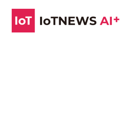
コ
ン
テ
ン
ツ
へ
ス
キ
ッ
プ