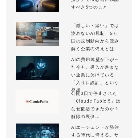
すべき5つのこと
「厳しい・緩い」では
測れないAI規制、6カ
国の規制動向から読み
解く企業の備えとは
AIの費用障壁が下がっ
た今も、導入が進まな
い企業に欠けている
「入り口設計」という
発想
公開3日で停止された
「Claude Fable 5」は
なぜ復活できたのか？
解除の裏側...
AIエージェントが発注
する時代に備える、サ