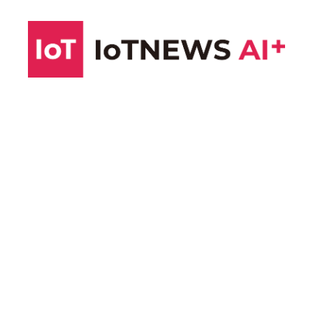
コ
ン
テ
ン
ツ
へ
ス
キ
ッ
プ