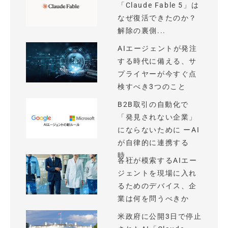
「Claude Fable 5」は
なぜ復活できたのか？
解除の裏側...
AIエージェントが発注
する時代に備える、サ
プライヤーが今すぐ点
検すべき3つのこと
B2B取引の自動化で
「発見されない企業」
にならないために ーAI
が自律的に連携する
時...
各社が模索するAIエー
ジェントを現場に入れ
るためのデバイス、企
業は何を問うべきか
米政府に公開3日で停止