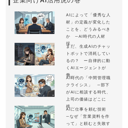
企業向けAI活用虎の巻
AIによって「優秀な人
材」の定義が変化した
ことを、どうみるべき
か —AI時代の人材
採...
まだ、生成AIのチャッ
トボットで消耗してい
るの？ ー自律的に動
くAIエージェントが
働...
AI時代の「中間管理職
クライシス」 —部下
がAIに相談する時代、
上司の価値はどこに
残...
AIに仕事を頼む技術
—なぜ「営業資料を作
って」と頼むと失敗す