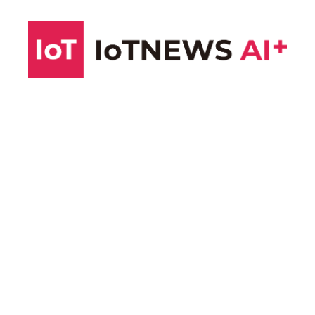
コ
ン
テ
ン
ツ
へ
ス
キ
ッ
プ