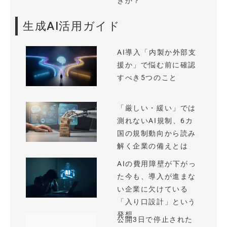
きか？
生成AI活用ガイド
AI導入「内製か外部支
援か」で悩む前に確認
すべき5つのこと
「厳しい・緩い」では
測れないAI規制、6カ
国の規制動向から読み
解く企業の備えとは
AIの費用障壁が下がっ
た今も、導入が進まな
い企業に欠けている
「入り口設計」という
発想
公開3日で停止された