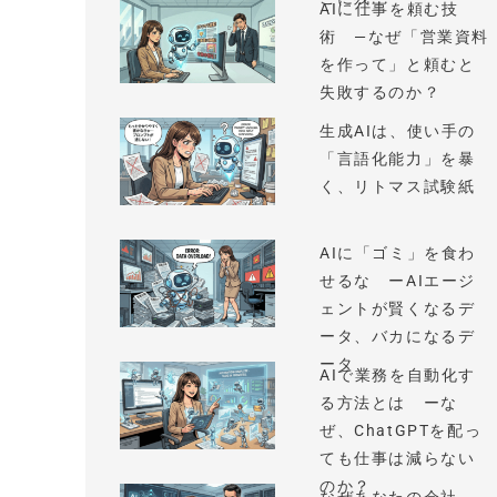
AIに仕事を頼む技
術 —なぜ「営業資料
を作って」と頼むと
失敗するのか？
生成AIは、使い手の
「言語化能力」を暴
く、リトマス試験紙
AIに「ゴミ」を食わ
せるな ーAIエージ
ェントが賢くなるデ
ータ、バカになるデ
ータ
AIで業務を自動化す
る方法とは ーな
ぜ、ChatGPTを配っ
ても仕事は減らない
のか？