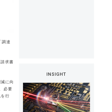
「調達
り請求書
INSIGHT
削減に向
、必要
化を行