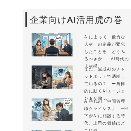
企業向けAI活用虎の巻
AIによって「優秀な
人材」の定義が変化
したことを、どうみ
るべきか —AI時代の
人材採...
まだ、生成AIのチャ
ットボットで消耗し
ているの？ ー自律
的に動くAIエージェ
ントが働...
AI時代の「中間管理
職クライシス」 —部
下がAIに相談する時
代、上司の価値はど
こに残...