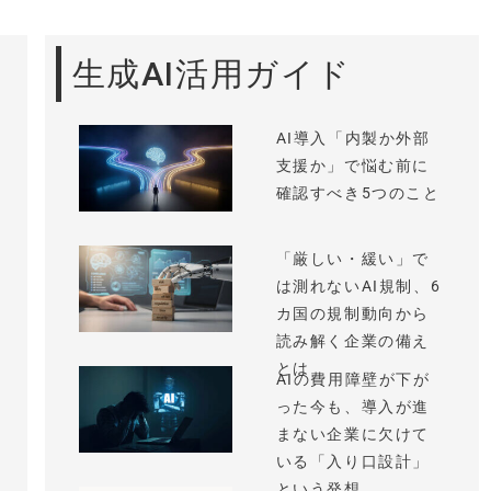
生成AI活用ガイド
AI導入「内製か外部
支援か」で悩む前に
確認すべき5つのこと
「厳しい・緩い」で
は測れないAI規制、6
カ国の規制動向から
読み解く企業の備え
とは
AIの費用障壁が下が
った今も、導入が進
まない企業に欠けて
いる「入り口設計」
という発想