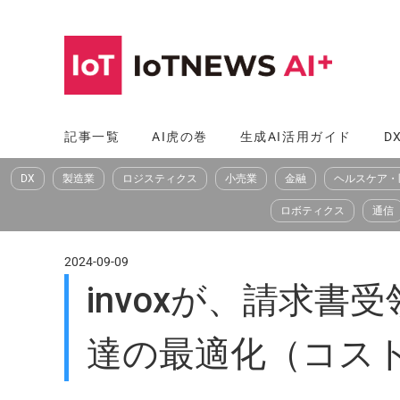
コ
ン
テ
ン
ツ
記事一覧
AI虎の巻
生成AI活用ガイド
D
へ
DX
製造業
ロジスティクス
小売業
金融
ヘルスケア・
ス
キ
ロボティクス
通信
ッ
プ
2024-09-09
invoxが、請求
達の最適化（コス