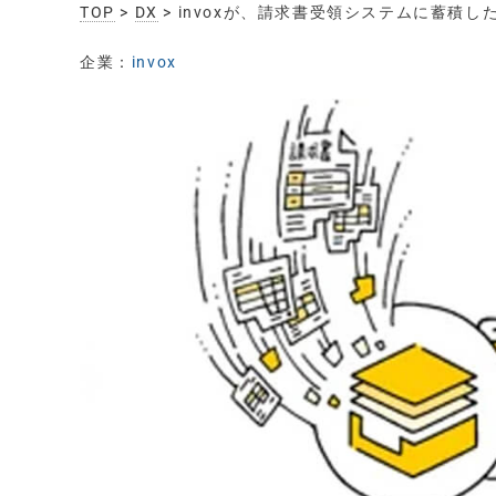
TOP
>
DX
> invoxが、請求書受領システムに蓄
企業：
invox