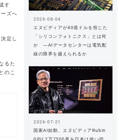
成す
ェーズへ
2026-08-04
エヌビディアが40億ドルを投じた
「シリコンフォトニクス」とは何
。決定し
か ―AIデータセンターは電気配
線の限界を越えられるか
なるた
とのこ
2026-07-21
国家AI始動、エヌビディアRubin
GPU 2万7500基を日本は使い切