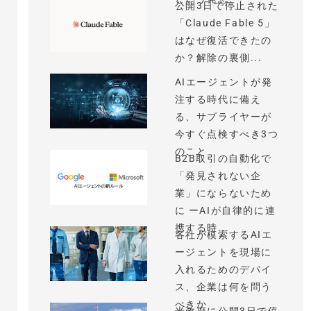
公開3日で停止された
「Claude Fable 5」
はなぜ復活できたの
か？解除の裏側...
AIエージェントが発
注する時代に備え
る、サプライヤーが
今すぐ点検すべき3つ
のこと
B2B取引の自動化で
「発見されない企
業」にならないため
に ーAIが自律的に連
携する時...
各社が模索するAIエ
ージェントを現場に
入れるためのデバイ
ス、企業は何を問う
べきか