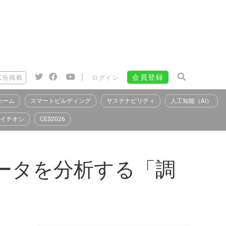
|
会員登録
広告掲載
ログイン
ホーム
スマートビルディング
サステナビリティ
人工知能（AI）
イチオシ
CES2026
データを分析する「調