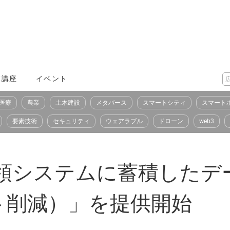
X講座
イベント
医療
農業
土木建設
メタバース
スマートシティ
スマート
要素技術
セキュリティ
ウェアラブル
ドローン
web3
書受領システムに蓄積した
ト削減）」を提供開始