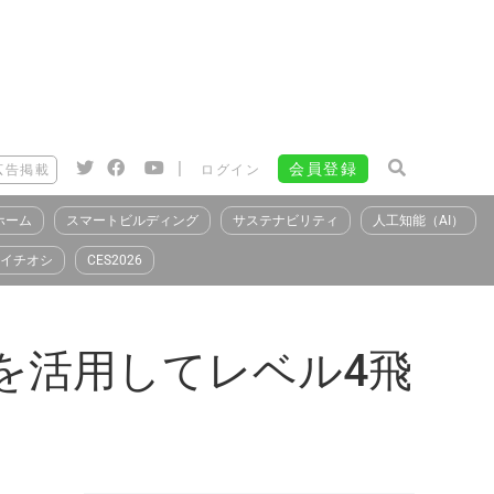
|
会員登録
広告掲載
ログイン
ホーム
スマートビルディング
サステナビリティ
人工知能（AI）
イチオシ
CES2026
タを活用してレベル4飛