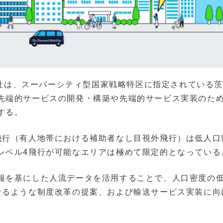
式会社は、スーパーシティ型国家戦略特区に指定されている
先端的サービスの開発・構築や先端的サービス実装のた
する。
飛行（有人地帯における補助者なし目視外飛行）は低人口
レベル4飛行が可能なエリアは極めて限定的となっている
報を基にした人流データを活用することで、人口密度の
なるような制度改革の提案、および輸送サービス実装に向