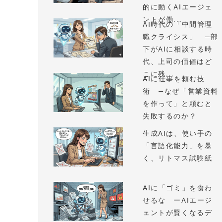
的に動くAIエージェ
ントが働...
AI時代の「中間管理
職クライシス」 —部
下がAIに相談する時
代、上司の価値はど
こに残...
AIに仕事を頼む技
術 —なぜ「営業資料
を作って」と頼むと
失敗するのか？
生成AIは、使い手の
「言語化能力」を暴
く、リトマス試験紙
AIに「ゴミ」を食わ
せるな ーAIエージ
ェントが賢くなるデ