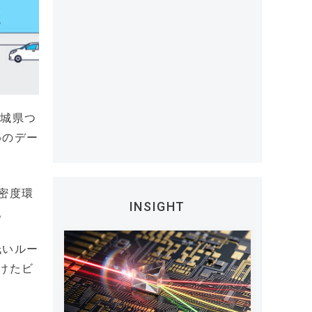
茨城県つ
めのデー
密度環
INSIGHT
。
低いルー
けたビ