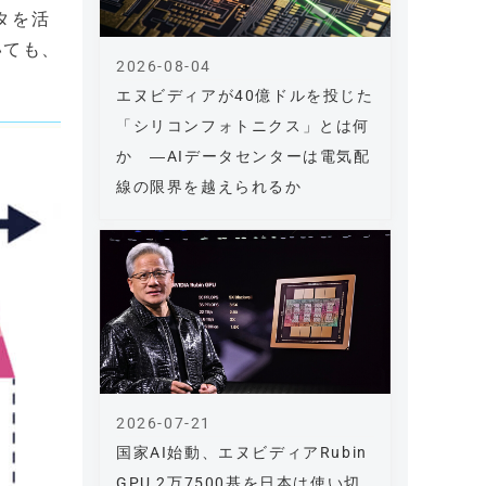
タを活
いても、
2026-08-04
エヌビディアが40億ドルを投じた
「シリコンフォトニクス」とは何
か ―AIデータセンターは電気配
線の限界を越えられるか
2026-07-21
国家AI始動、エヌビディアRubin
GPU 2万7500基を日本は使い切