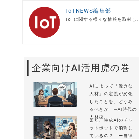
IoTNEWS編集部
IoTに関する様々な情報を取材
企業向けAI活用虎の巻
AIによって「優秀な
人材」の定義が変化
したことを、どうみ
るべきか —AI時代の
人材採...
まだ、生成AIのチャ
ットボットで消耗し
ているの？ ー自律