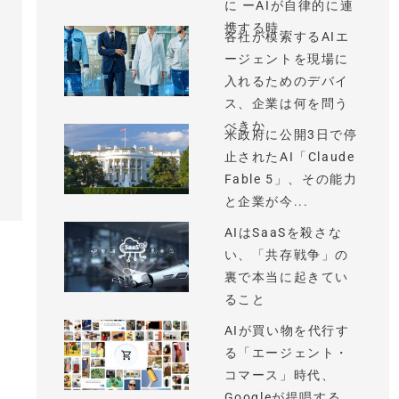
に ーAIが自律的に連
携する時...
各社が模索するAIエ
ージェントを現場に
入れるためのデバイ
ス、企業は何を問う
べきか
米政府に公開3日で停
止されたAI「Claude
Fable 5」、その能力
と企業が今...
AIはSaaSを殺さな
い、「共存戦争」の
裏で本当に起きてい
ること
AIが買い物を代行す
る「エージェント・
コマース」時代、
Googleが提唱する