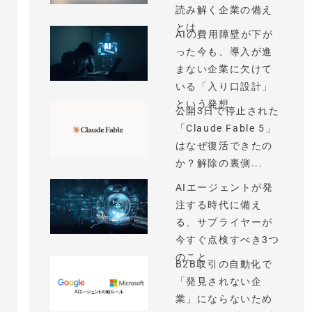
読み解く企業の備え
とは
AIの費用障壁が下が
った今も、導入が進
まない企業に欠けて
いる「入り口設計」
という発想
公開3日で停止された
「Claude Fable 5」
はなぜ復活できたの
か？解除の裏側...
AIエージェントが発
注する時代に備え
る、サプライヤーが
今すぐ点検すべき3つ
のこと
B2B取引の自動化で
「発見されない企
業」にならないため