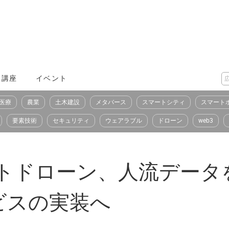
X講座
イベント
医療
農業
土木建設
メタバース
スマートシティ
スマート
要素技術
セキュリティ
ウェアラブル
ドローン
web3
スマートドローン、人流デー
ビスの実装へ