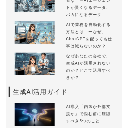
るな ーAIエージェン
トが賢くなるデータ、
バカになるデータ
AIで業務を自動化する
方法とは ーなぜ、
ChatGPTを配っても仕
事は減らないのか？
なぜあなたの会社で、
生成AIが活用されない
のか？どこで活用すべ
きか？
生成AI活用ガイド
AI導入「内製か外部支
援か」で悩む前に確認
すべき5つのこと