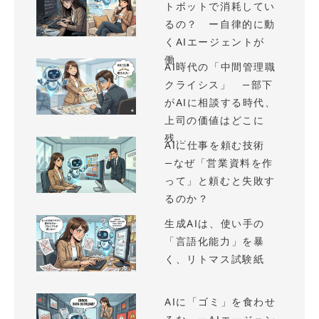
トボットで消耗してい
るの？ ー自律的に動
くAIエージェントが
働...
AI時代の「中間管理職
クライシス」 —部下
がAIに相談する時代、
上司の価値はどこに
残...
AIに仕事を頼む技術
—なぜ「営業資料を作
って」と頼むと失敗す
るのか？
生成AIは、使い手の
「言語化能力」を暴
く、リトマス試験紙
AIに「ゴミ」を食わせ