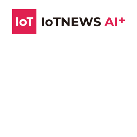
コ
ン
テ
ン
ツ
へ
ス
キ
ッ
プ