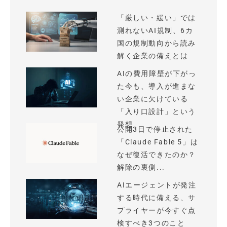
「厳しい・緩い」では
測れないAI規制、6カ
国の規制動向から読み
解く企業の備えとは
AIの費用障壁が下がっ
た今も、導入が進まな
い企業に欠けている
「入り口設計」という
発想
公開3日で停止された
「Claude Fable 5」は
なぜ復活できたのか？
解除の裏側...
AIエージェントが発注
する時代に備える、サ
プライヤーが今すぐ点
検すべき3つのこと