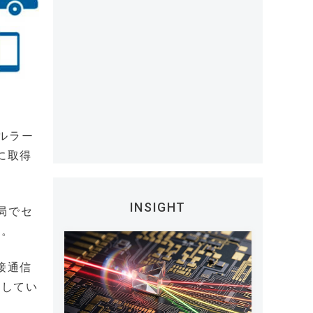
ルラー
に取得
INSIGHT
局でセ
る。
接通信
としてい