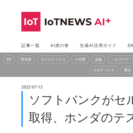
コ
ン
テ
ン
ツ
記事一覧
AI虎の巻
生成AI活用ガイド
D
へ
DX
製造業
ロジスティクス
小売業
金融
ヘルスケア・
ス
キ
ロボティクス
通信
ッ
プ
2022-07-12
ソフトバンクがセル
取得、ホンダのテ