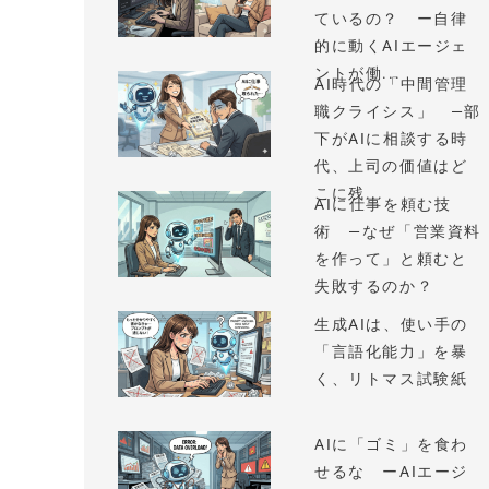
ているの？ ー自律
的に動くAIエージェ
ントが働...
AI時代の「中間管理
職クライシス」 —部
下がAIに相談する時
代、上司の価値はど
こに残...
AIに仕事を頼む技
術 —なぜ「営業資料
を作って」と頼むと
失敗するのか？
生成AIは、使い手の
「言語化能力」を暴
く、リトマス試験紙
AIに「ゴミ」を食わ
せるな ーAIエージ