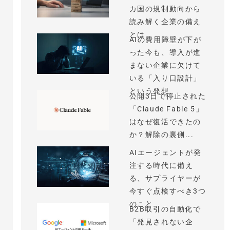
カ国の規制動向から
読み解く企業の備え
とは
AIの費用障壁が下が
った今も、導入が進
まない企業に欠けて
いる「入り口設計」
という発想
公開3日で停止された
「Claude Fable 5」
はなぜ復活できたの
か？解除の裏側...
AIエージェントが発
注する時代に備え
る、サプライヤーが
今すぐ点検すべき3つ
のこと
B2B取引の自動化で
「発見されない企