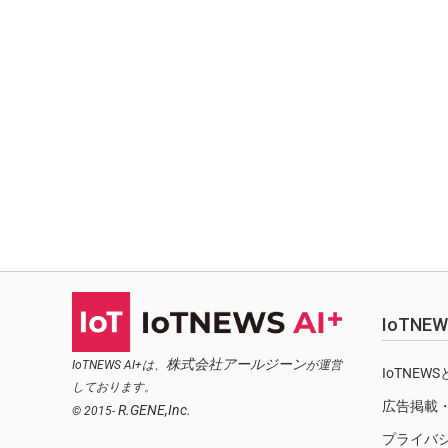
IoTN
株式会社アールジーン
IoTNEWS AI+は、
が運営
IoTNEW
しております。
広告掲載
R.GENE,Inc.
© 2015-
プライバ