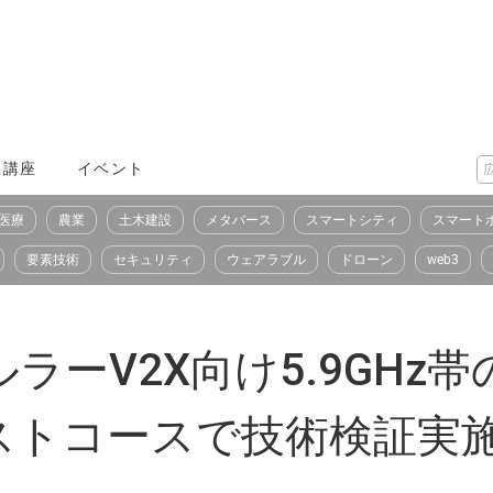
X講座
イベント
医療
農業
土木建設
メタバース
スマートシティ
スマート
要素技術
セキュリティ
ウェアラブル
ドローン
web3
ラーV2X向け5.9GHz
ストコースで技術検証実