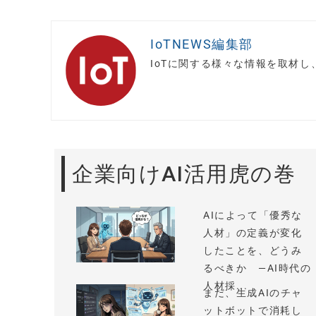
IoTNEWS編集部
IoTに関する様々な情報を取材
企業向けAI活用虎の巻
AIによって「優秀な
人材」の定義が変化
したことを、どうみ
るべきか —AI時代の
人材採...
まだ、生成AIのチャ
ットボットで消耗し