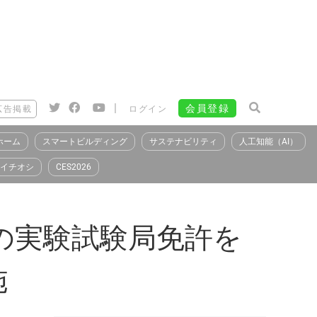
|
会員登録
広告掲載
ログイン
ホーム
スマートビルディング
サステナビリティ
人工知能（AI）
イチオシ
CES2026
帯の実験試験局免許を
施