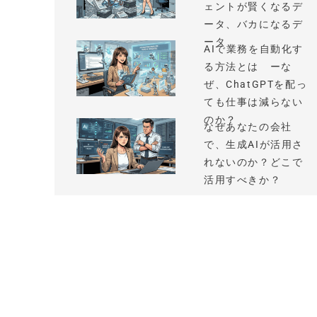
ェントが賢くなるデ
ータ、バカになるデ
ータ
AIで業務を自動化す
る方法とは ーな
ぜ、ChatGPTを配っ
ても仕事は減らない
のか？
なぜあなたの会社
で、生成AIが活用さ
れないのか？どこで
活用すべきか？