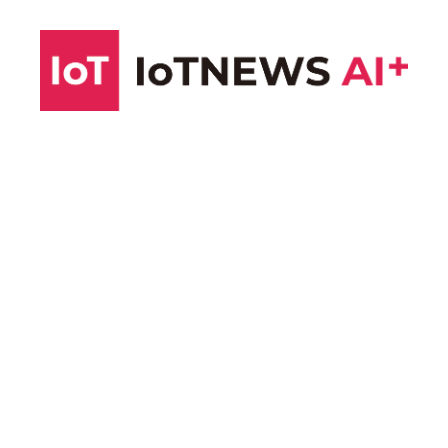
コ
ン
テ
ン
ツ
へ
ス
キ
ッ
プ