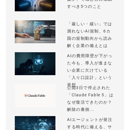
すべき5つのこと
「厳しい・緩い」では
測れないAI規制、6カ
国の規制動向から読み
解く企業の備えとは
AIの費用障壁が下がっ
た今も、導入が進まな
い企業に欠けている
「入り口設計」という
発想
公開3日で停止された
「Claude Fable 5」は
なぜ復活できたのか？
解除の裏側...
AIエージェントが発注
する時代に備える、サ