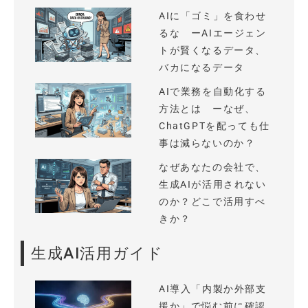
AIに「ゴミ」を食わせ
るな ーAIエージェン
トが賢くなるデータ、
バカになるデータ
AIで業務を自動化する
方法とは ーなぜ、
ChatGPTを配っても仕
事は減らないのか？
なぜあなたの会社で、
生成AIが活用されない
のか？どこで活用すべ
きか？
生成AI活用ガイド
AI導入「内製か外部支
援か」で悩む前に確認