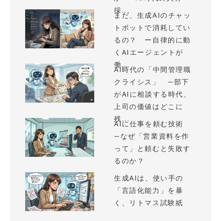
採...
まだ、生成AIのチャッ
トボットで消耗してい
るの？ ー自律的に動
くAIエージェントが
働...
AI時代の「中間管理職
クライシス」 —部下
がAIに相談する時代、
上司の価値はどこに
残...
AIに仕事を頼む技術
—なぜ「営業資料を作
って」と頼むと失敗す
るのか？
生成AIは、使い手の
「言語化能力」を暴
く、リトマス試験紙