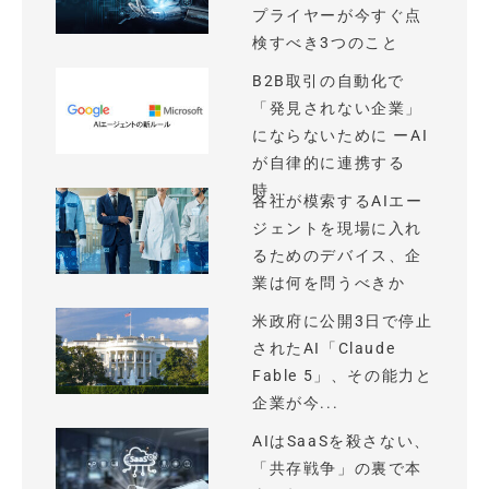
プライヤーが今すぐ点
検すべき3つのこと
B2B取引の自動化で
「発見されない企業」
にならないために ーAI
が自律的に連携する
時...
各社が模索するAIエー
ジェントを現場に入れ
るためのデバイス、企
業は何を問うべきか
米政府に公開3日で停止
されたAI「Claude
Fable 5」、その能力と
企業が今...
AIはSaaSを殺さない、
「共存戦争」の裏で本