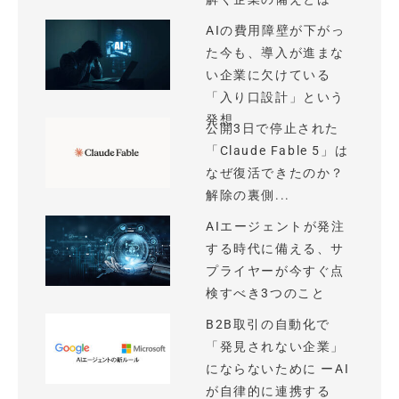
AIの費用障壁が下がっ
た今も、導入が進まな
い企業に欠けている
「入り口設計」という
発想
公開3日で停止された
「Claude Fable 5」は
なぜ復活できたのか？
解除の裏側...
AIエージェントが発注
する時代に備える、サ
プライヤーが今すぐ点
検すべき3つのこと
B2B取引の自動化で
「発見されない企業」
にならないために ーAI
が自律的に連携する