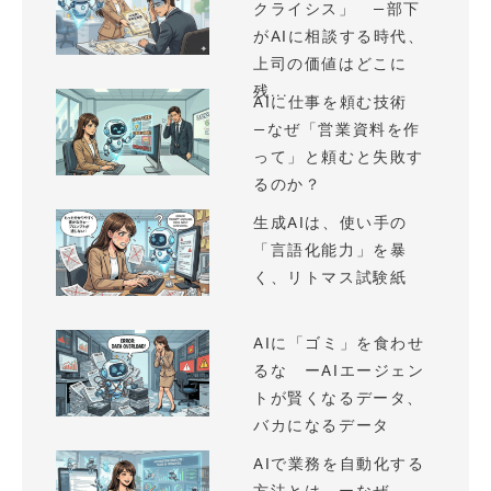
クライシス」 —部下
がAIに相談する時代、
上司の価値はどこに
残...
AIに仕事を頼む技術
—なぜ「営業資料を作
って」と頼むと失敗す
るのか？
生成AIは、使い手の
「言語化能力」を暴
く、リトマス試験紙
AIに「ゴミ」を食わせ
るな ーAIエージェン
トが賢くなるデータ、
バカになるデータ
AIで業務を自動化する