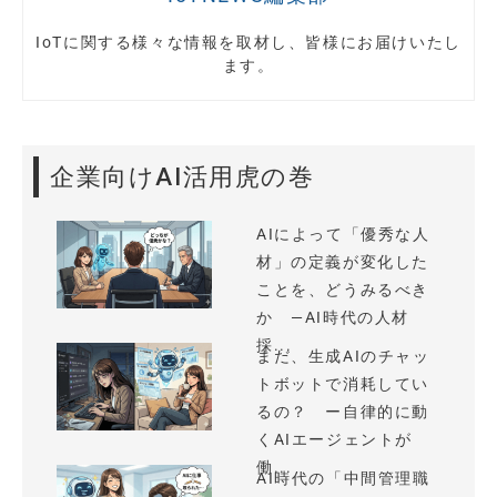
IoTに関する様々な情報を取材し、皆様にお届けいたし
ます。
企業向けAI活用虎の巻
AIによって「優秀な人
材」の定義が変化した
ことを、どうみるべき
か —AI時代の人材
採...
まだ、生成AIのチャッ
トボットで消耗してい
るの？ ー自律的に動
くAIエージェントが
働...
AI時代の「中間管理職