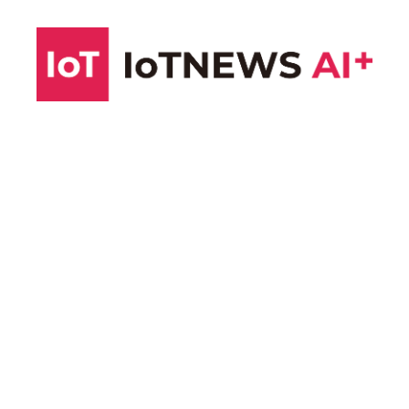
コ
ン
テ
ン
ツ
へ
ス
キ
ッ
プ