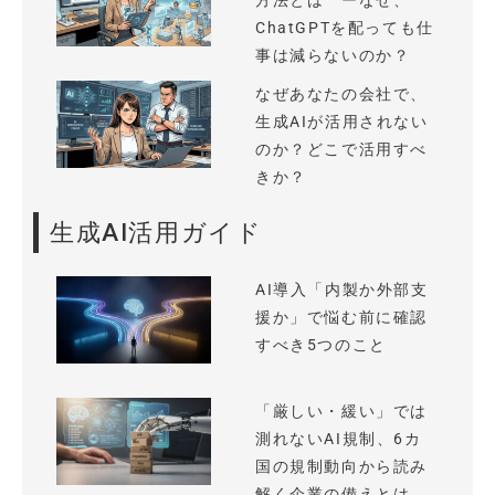
方法とは ーなぜ、
ChatGPTを配っても仕
事は減らないのか？
なぜあなたの会社で、
生成AIが活用されない
のか？どこで活用すべ
きか？
生成AI活用ガイド
AI導入「内製か外部支
援か」で悩む前に確認
すべき5つのこと
「厳しい・緩い」では
測れないAI規制、6カ
国の規制動向から読み
解く企業の備えとは