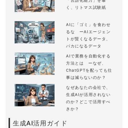
「言語化能力」を暴
く、リトマス試験紙
AIに「ゴミ」を食わせ
るな ーAIエージェン
トが賢くなるデータ、
バカになるデータ
AIで業務を自動化する
方法とは ーなぜ、
ChatGPTを配っても仕
事は減らないのか？
なぜあなたの会社で、
生成AIが活用されない
のか？どこで活用すべ
きか？
生成AI活用ガイド