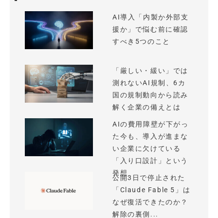
AI導入「内製か外部支
援か」で悩む前に確認
すべき5つのこと
「厳しい・緩い」では
測れないAI規制、6カ
国の規制動向から読み
解く企業の備えとは
AIの費用障壁が下がっ
た今も、導入が進まな
い企業に欠けている
「入り口設計」という
発想
公開3日で停止された
「Claude Fable 5」は
なぜ復活できたのか？
解除の裏側...