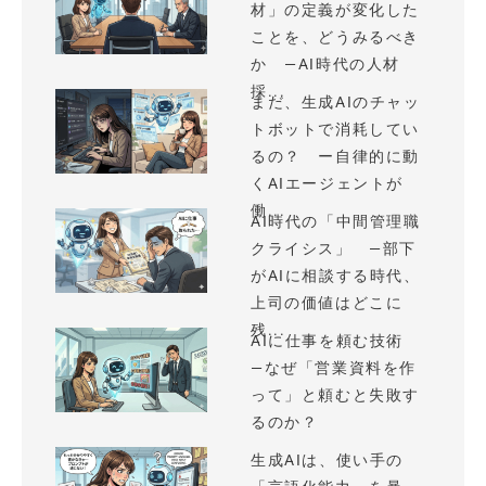
材」の定義が変化した
ことを、どうみるべき
か —AI時代の人材
採...
まだ、生成AIのチャッ
トボットで消耗してい
るの？ ー自律的に動
くAIエージェントが
働...
AI時代の「中間管理職
クライシス」 —部下
がAIに相談する時代、
上司の価値はどこに
残...
AIに仕事を頼む技術
—なぜ「営業資料を作
って」と頼むと失敗す
るのか？
生成AIは、使い手の