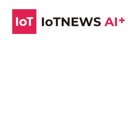
コ
ン
テ
ン
ツ
へ
ス
キ
ッ
プ