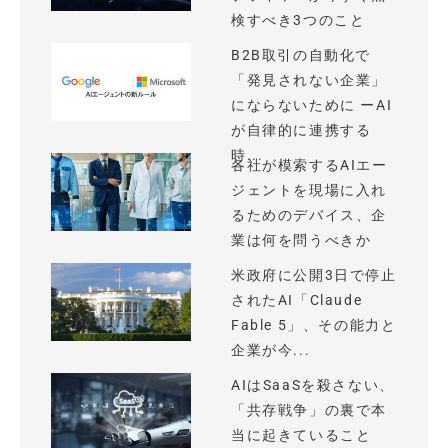
検すべき3つのこと
B2B取引の自動化で
「発見されない企業」
にならないために ーAI
が自律的に連携する
時...
各社が模索するAIエー
ジェントを現場に入れ
るためのデバイス、企
業は何を問うべきか
米政府に公開3日で停止
されたAI「Claude
Fable 5」、その能力と
企業が今...
AIはSaaSを殺さない、
「共存戦争」の裏で本
当に起きていること