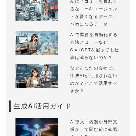
AIに「ゴミ」を食わせ
るな ーAIエージェン
トが賢くなるデータ、
バカになるデータ
AIで業務を自動化する
方法とは ーなぜ、
ChatGPTを配っても仕
事は減らないのか？
なぜあなたの会社で、
生成AIが活用されない
のか？どこで活用すべ
きか？
生成AI活用ガイド
AI導入「内製か外部支
援か」で悩む前に確認