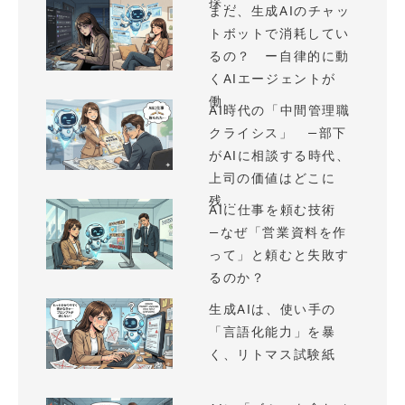
採...
まだ、生成AIのチャッ
トボットで消耗してい
るの？ ー自律的に動
くAIエージェントが
働...
AI時代の「中間管理職
クライシス」 —部下
がAIに相談する時代、
上司の価値はどこに
残...
AIに仕事を頼む技術
—なぜ「営業資料を作
って」と頼むと失敗す
るのか？
生成AIは、使い手の
「言語化能力」を暴
く、リトマス試験紙