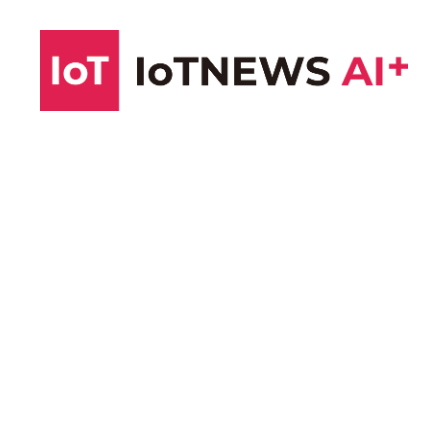
コ
ン
テ
ン
ツ
へ
ス
キ
ッ
プ