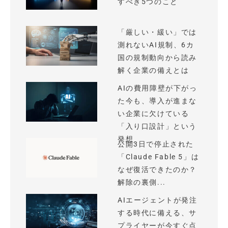
すべき5つのこと
「厳しい・緩い」では
測れないAI規制、6カ
国の規制動向から読み
解く企業の備えとは
AIの費用障壁が下がっ
た今も、導入が進まな
い企業に欠けている
「入り口設計」という
発想
公開3日で停止された
「Claude Fable 5」は
なぜ復活できたのか？
解除の裏側...
AIエージェントが発注
する時代に備える、サ
プライヤーが今すぐ点