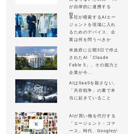
が自律的に連携する
時...
各社が模索するAIエー
ジェントを現場に入れ
るためのデバイス、企
業は何を問うべきか
米政府に公開3日で停止
されたAI「Claude
Fable 5」、その能力と
企業が今...
AIはSaaSを殺さない、
「共存戦争」の裏で本
当に起きていること
AIが買い物を代行する
「エージェント・コマ
ース」時代、Googleが