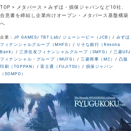
TOP
>
メタバース
> みずほ・損保ジャパンなど10社、
合意書を締結し企業向けオープン・メタバース基盤構築
へ
企業：
JP GAMES
/
TBT Lab
/
ジェーシービー（JCB）
/
みずほ
フィナンシャルグループ（MHFG）
/
りそな銀行（Resona
Bank）
/
三井住友フィナンシャルグループ（SMFG）
/
三菱UFJ
フィナンシャル・グループ（MUFG）
/
三菱商事（MC）
/
凸版
印刷（TOPPAN）
/
富士通（FUJITSU）
/
損保ジャパン
（SOMPO）