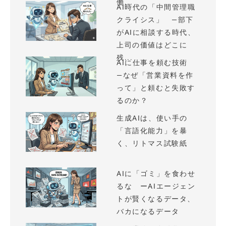
働...
AI時代の「中間管理職
クライシス」 —部下
がAIに相談する時代、
上司の価値はどこに
残...
AIに仕事を頼む技術
—なぜ「営業資料を作
って」と頼むと失敗す
るのか？
生成AIは、使い手の
「言語化能力」を暴
く、リトマス試験紙
AIに「ゴミ」を食わせ
るな ーAIエージェン
トが賢くなるデータ、
バカになるデータ