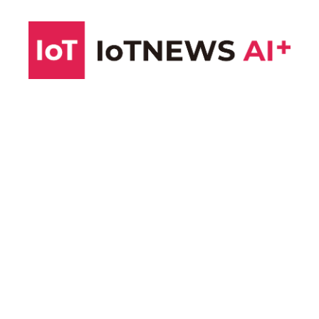
コ
ン
テ
ン
ツ
へ
ス
キ
ッ
プ