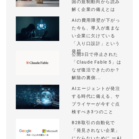
国の規制動向から読み
解く企業の備えとは
AIの費用障壁が下がっ
た今も、導入が進まな
い企業に欠けている
「入り口設計」という
発想
公開3日で停止された
「Claude Fable 5」は
なぜ復活できたのか？
解除の裏側...
AIエージェントが発注
する時代に備える、サ
プライヤーが今すぐ点
検すべき3つのこと
B2B取引の自動化で
「発見されない企業」
にならないために ーAI