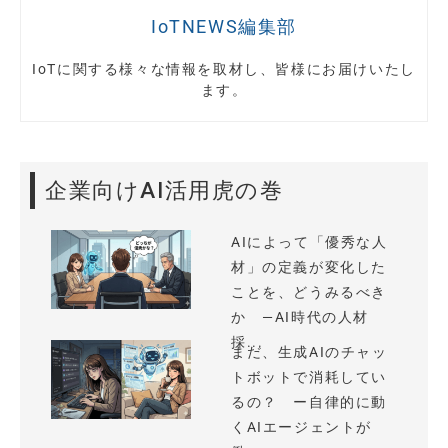
IoTNEWS編集部
IoTに関する様々な情報を取材し、皆様にお届けいたし
ます。
企業向けAI活用虎の巻
AIによって「優秀な人
材」の定義が変化した
ことを、どうみるべき
か —AI時代の人材
採...
まだ、生成AIのチャッ
トボットで消耗してい
るの？ ー自律的に動
くAIエージェントが