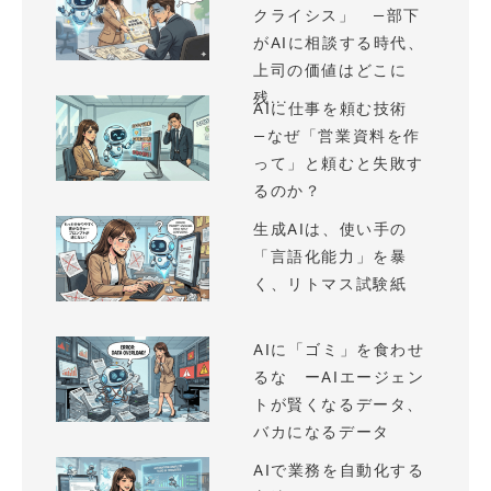
クライシス」 —部下
がAIに相談する時代、
上司の価値はどこに
残...
AIに仕事を頼む技術
—なぜ「営業資料を作
って」と頼むと失敗す
るのか？
生成AIは、使い手の
「言語化能力」を暴
く、リトマス試験紙
AIに「ゴミ」を食わせ
るな ーAIエージェン
トが賢くなるデータ、
バカになるデータ
AIで業務を自動化する