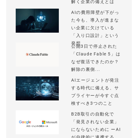
解く企業の備えとは
AIの費用障壁が下がっ
た今も、導入が進まな
い企業に欠けている
「入り口設計」という
発想
公開3日で停止された
「Claude Fable 5」は
なぜ復活できたのか？
解除の裏側...
AIエージェントが発注
する時代に備える、サ
プライヤーが今すぐ点
検すべき3つのこと
B2B取引の自動化で
「発見されない企業」
にならないために ーAI
が自律的に連携する