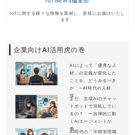
IoTNEWS編集部
IoTに関する様々な情報を取材し、皆様にお届けいたし
ます。
企業向けAI活用虎の巻
AIによって「優秀な人
材」の定義が変化した
ことを、どうみるべき
か —AI時代の人材
採...
まだ、生成AIのチャッ
トボットで消耗してい
るの？ ー自律的に動
くAIエージェントが
働...
AI時代の「中間管理職