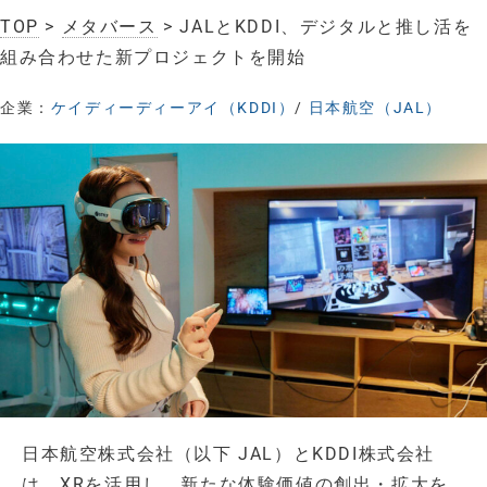
TOP
>
メタバース
> JALとKDDI、デジタルと推し活を
組み合わせた新プロジェクトを開始
企業：
ケイディーディーアイ（KDDI）
/
日本航空（JAL）
日本航空株式会社（以下 JAL）とKDDI株式会社
は、XRを活用し、新たな体験価値の創出・拡大を