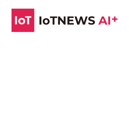
コ
ン
テ
ン
ツ
へ
ス
キ
ッ
プ