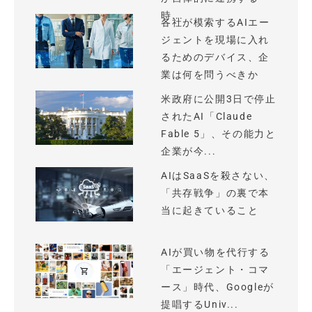
時...
各社が模索するAIエー
ジェントを現場に入れ
るためのデバイス、企
業は何を問うべきか
米政府に公開3日で停止
されたAI「Claude
Fable 5」、その能力と
企業が今...
AIはSaaSを殺さない、
「共存戦争」の裏で本
当に起きていること
AIが買い物を代行する
「エージェント・コマ
ース」時代、Googleが
提唱するUniv...