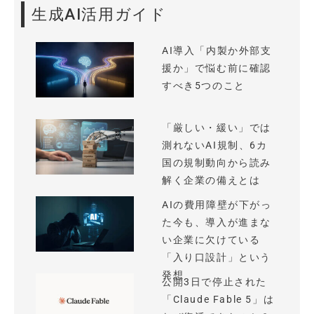
生成AI活用ガイド
AI導入「内製か外部支
援か」で悩む前に確認
すべき5つのこと
「厳しい・緩い」では
測れないAI規制、6カ
国の規制動向から読み
解く企業の備えとは
AIの費用障壁が下がっ
た今も、導入が進まな
い企業に欠けている
「入り口設計」という
発想
公開3日で停止された
「Claude Fable 5」は