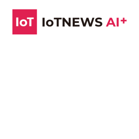
コ
ン
テ
ン
ツ
へ
ス
キ
ッ
プ