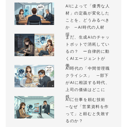
AIによって「優秀な人
材」の定義が変化した
ことを、どうみるべき
か —AI時代の人材
採...
まだ、生成AIのチャッ
トボットで消耗してい
るの？ ー自律的に動
くAIエージェントが
働...
AI時代の「中間管理職
クライシス」 —部下
がAIに相談する時代、
上司の価値はどこに
残...
AIに仕事を頼む技術
—なぜ「営業資料を作
って」と頼むと失敗す
るのか？