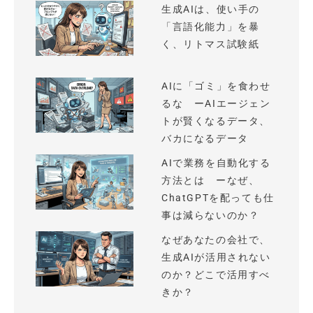
生成AIは、使い手の
「言語化能力」を暴
く、リトマス試験紙
AIに「ゴミ」を食わせ
るな ーAIエージェン
トが賢くなるデータ、
バカになるデータ
AIで業務を自動化する
方法とは ーなぜ、
ChatGPTを配っても仕
事は減らないのか？
なぜあなたの会社で、
生成AIが活用されない
のか？どこで活用すべ
きか？