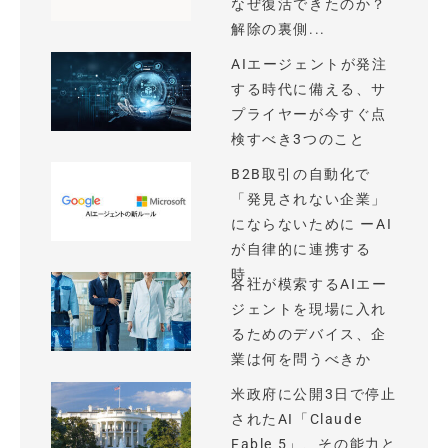
なぜ復活できたのか？
解除の裏側...
AIエージェントが発注
する時代に備える、サ
プライヤーが今すぐ点
検すべき3つのこと
B2B取引の自動化で
「発見されない企業」
にならないために ーAI
が自律的に連携する
時...
各社が模索するAIエー
ジェントを現場に入れ
るためのデバイス、企
業は何を問うべきか
米政府に公開3日で停止
されたAI「Claude
Fable 5」、その能力と