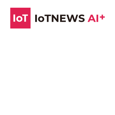
コ
ン
テ
ン
ツ
へ
ス
キ
ッ
プ