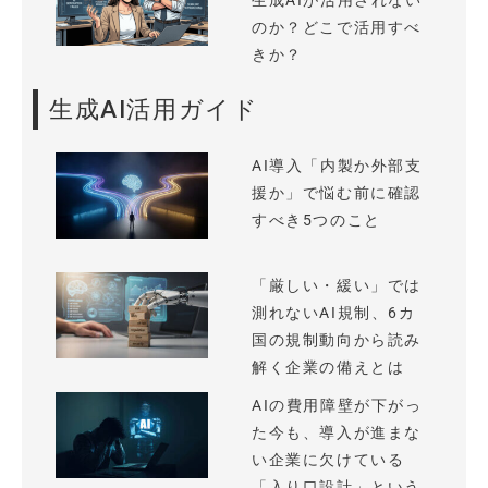
生成AIが活用されない
のか？どこで活用すべ
きか？
生成AI活用ガイド
AI導入「内製か外部支
援か」で悩む前に確認
すべき5つのこと
「厳しい・緩い」では
測れないAI規制、6カ
国の規制動向から読み
解く企業の備えとは
AIの費用障壁が下がっ
た今も、導入が進まな
い企業に欠けている
「入り口設計」という