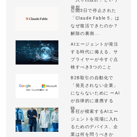
発想
公開3日で停止された
「Claude Fable 5」は
なぜ復活できたのか？
解除の裏側...
AIエージェントが発注
する時代に備える、サ
プライヤーが今すぐ点
検すべき3つのこと
B2B取引の自動化で
「発見されない企業」
にならないために ーAI
が自律的に連携する
時...
各社が模索するAIエー
ジェントを現場に入れ
るためのデバイス、企
業は何を問うべきか