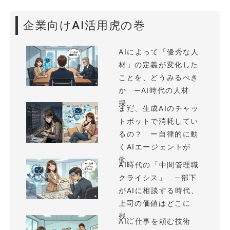
企業向けAI活用虎の巻
AIによって「優秀な人
材」の定義が変化した
ことを、どうみるべき
か —AI時代の人材
採...
まだ、生成AIのチャッ
トボットで消耗してい
るの？ ー自律的に動
くAIエージェントが
働...
AI時代の「中間管理職
クライシス」 —部下
がAIに相談する時代、
上司の価値はどこに
残...
AIに仕事を頼む技術