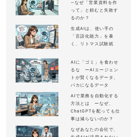
—なぜ「営業資料を作
って」と頼むと失敗す
るのか？
生成AIは、使い手の
「言語化能力」を暴
く、リトマス試験紙
AIに「ゴミ」を食わせ
るな ーAIエージェン
トが賢くなるデータ、
バカになるデータ
AIで業務を自動化する
方法とは ーなぜ、
ChatGPTを配っても仕
事は減らないのか？
なぜあなたの会社で、