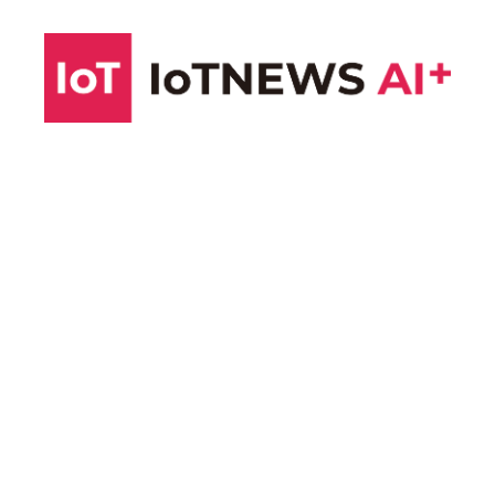
コ
ン
テ
ン
ツ
へ
ス
キ
ッ
プ