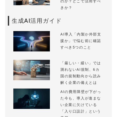
のか？どこで活用すべ
きか？
生成AI活用ガイド
AI導入「内製か外部支
援か」で悩む前に確認
すべき5つのこと
「厳しい・緩い」では
測れないAI規制、6カ
国の規制動向から読み
解く企業の備えとは
AIの費用障壁が下がっ
た今も、導入が進まな
い企業に欠けている
「入り口設計」という