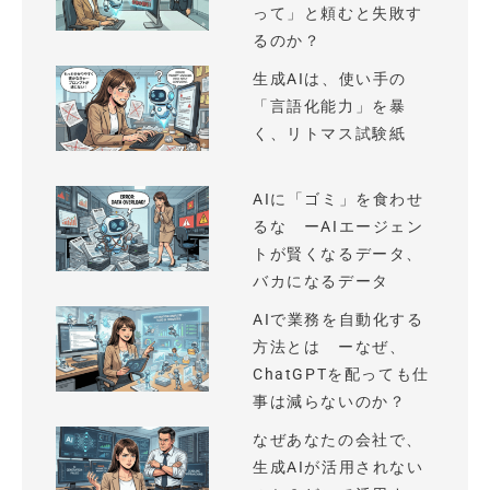
って」と頼むと失敗す
るのか？
生成AIは、使い手の
「言語化能力」を暴
く、リトマス試験紙
AIに「ゴミ」を食わせ
るな ーAIエージェン
トが賢くなるデータ、
バカになるデータ
AIで業務を自動化する
方法とは ーなぜ、
ChatGPTを配っても仕
事は減らないのか？
なぜあなたの会社で、
生成AIが活用されない