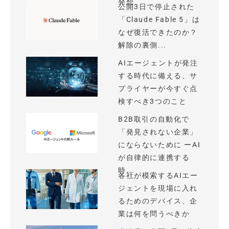
発想
公開3日で停止された
「Claude Fable 5」は
なぜ復活できたのか？
解除の裏側...
AIエージェントが発注
する時代に備える、サ
プライヤーが今すぐ点
検すべき3つのこと
B2B取引の自動化で
「発見されない企業」
にならないために ーAI
が自律的に連携する
時...
各社が模索するAIエー
ジェントを現場に入れ
るためのデバイス、企
業は何を問うべきか