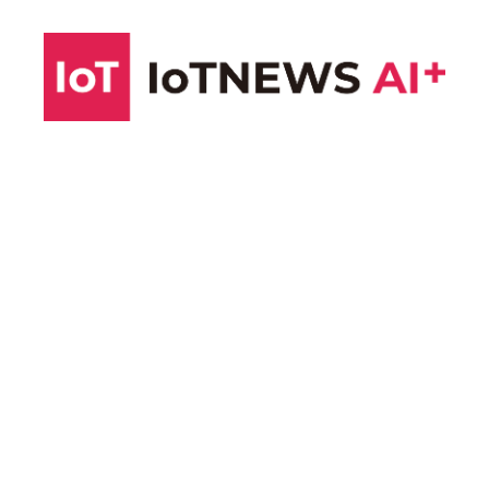
コ
ン
テ
ン
ツ
へ
ス
キ
ッ
プ