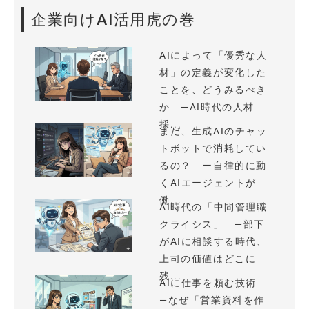
企業向けAI活用虎の巻
AIによって「優秀な人
材」の定義が変化した
ことを、どうみるべき
か —AI時代の人材
採...
まだ、生成AIのチャッ
トボットで消耗してい
るの？ ー自律的に動
くAIエージェントが
働...
AI時代の「中間管理職
クライシス」 —部下
がAIに相談する時代、
上司の価値はどこに
残...
AIに仕事を頼む技術
—なぜ「営業資料を作