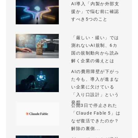
AI導入「内製か外部支
援か」で悩む前に確認
すべき5つのこと
「厳しい・緩い」では
測れないAI規制、6カ
国の規制動向から読み
解く企業の備えとは
AIの費用障壁が下がっ
た今も、導入が進まな
い企業に欠けている
「入り口設計」という
発想
公開3日で停止された
「Claude Fable 5」は
なぜ復活できたのか？
解除の裏側...