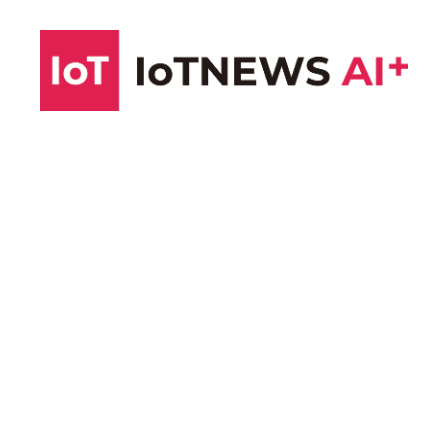
コ
ン
テ
ン
ツ
へ
ス
キ
ッ
プ