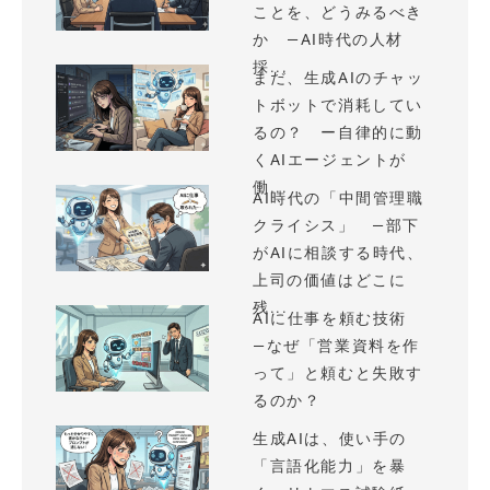
ことを、どうみるべき
か —AI時代の人材
採...
まだ、生成AIのチャッ
トボットで消耗してい
るの？ ー自律的に動
くAIエージェントが
働...
AI時代の「中間管理職
クライシス」 —部下
がAIに相談する時代、
上司の価値はどこに
残...
AIに仕事を頼む技術
—なぜ「営業資料を作
って」と頼むと失敗す
るのか？
生成AIは、使い手の
「言語化能力」を暴