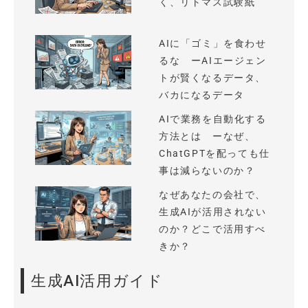
く、リトマス試験紙
AIに「ゴミ」を食わせ
るな ーAIエージェン
トが賢くなるデータ、
バカになるデータ
AIで業務を自動化する
方法とは ーなぜ、
ChatGPTを配っても仕
事は減らないのか？
なぜあなたの会社で、
生成AIが活用されない
のか？どこで活用すべ
きか？
生成AI活用ガイド