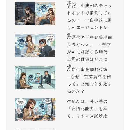
採...
まだ、生成AIのチャッ
トボットで消耗してい
るの？ ー自律的に動
くAIエージェントが
働...
AI時代の「中間管理職
クライシス」 —部下
がAIに相談する時代、
上司の価値はどこに
残...
AIに仕事を頼む技術
—なぜ「営業資料を作
って」と頼むと失敗す
るのか？
生成AIは、使い手の
「言語化能力」を暴
く、リトマス試験紙