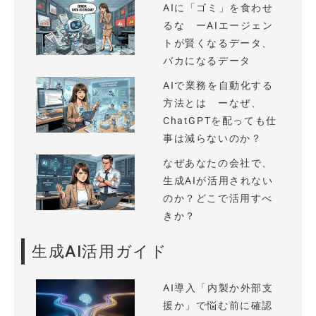
AIに「ゴミ」を食わせ
るな ーAIエージェン
トが賢くなるデータ、
バカになるデータ
AIで業務を自動化する
方法とは ーなぜ、
ChatGPTを配っても仕
事は減らないのか？
なぜあなたの会社で、
生成AIが活用されない
のか？どこで活用すべ
きか？
生成AI活用ガイド
AI導入「内製か外部支
援か」で悩む前に確認