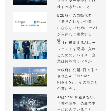
プライヤーが今すぐ点
検すべき3つのこと
B2B取引の自動化で
「発見されない企業」
にならないために ーAI
が自律的に連携する
時...
各社が模索するAIエー
ジェントを現場に入れ
るためのデバイス、企
業は何を問うべきか
米政府に公開3日で停止
されたAI「Claude
Fable 5」、その能力と
企業が今...
AIはSaaSを殺さない、
「共存戦争」の裏で本
当に起きていること