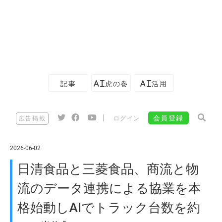
記事
AI虎の巻
AI活用
|
会員登録
広告掲載
ログイン
2026-06-02
日清食品と三菱食品、商流と物
流のデータ連携による協業を本
格始動しAIでトラック台数を約