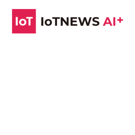
コ
ン
テ
ン
ツ
へ
ス
キ
ッ
プ