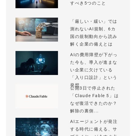
すべき5つのこと
「厳しい・緩い」では
測れないAI規制、6カ
国の規制動向から読み
解く企業の備えとは
AIの費用障壁が下がっ
た今も、導入が進まな
い企業に欠けている
「入り口設計」という
発想
公開3日で停止された
「Claude Fable 5」は
なぜ復活できたのか？
解除の裏側...
AIエージェントが発注
する時代に備える、サ