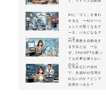
く、リトマス試験紙
AIに「ゴミ」を食わ
せるな ーAIエージ
ェントが賢くなるデ
ータ、バカになるデ
ータ
AIで業務を自動化す
る方法とは ーな
ぜ、ChatGPTを配っ
ても仕事は減らない
のか？
なぜあなたの会社
で、生成AIが活用さ
れないのか？どこで
活用すべきか？