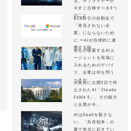
る、サプライヤーが
今すぐ点検すべき3つ
のこと
B2B取引の自動化で
「発見されない企
業」にならないため
に ーAIが自律的に連
携する時...
各社が模索するAIエ
ージェントを現場に
入れるためのデバイ
ス、企業は何を問う
べきか
米政府に公開3日で停
止されたAI「Claude
Fable 5」、その能力
と企業が今...
AIはSaaSを殺さな
い、「共存戦争」の
裏で本当に起きてい