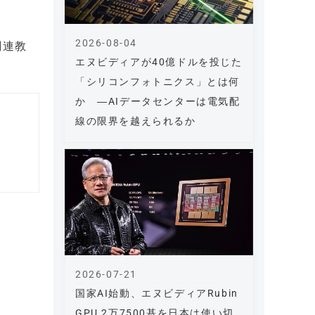
2026-08-04
関連教
エヌビディアが40億ドルを投じた
「シリコンフォトニクス」とは何
か ―AIデータセンターは電気配
線の限界を越えられるか
2026-07-21
国家AI始動、エヌビディアRubin
GPU 2万7500基を日本は使い切