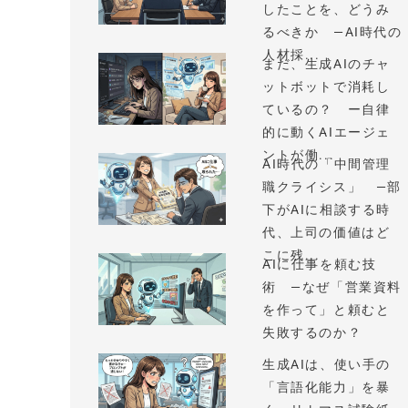
したことを、どうみ
るべきか —AI時代の
人材採...
まだ、生成AIのチャ
ットボットで消耗し
ているの？ ー自律
的に動くAIエージェ
ントが働...
AI時代の「中間管理
職クライシス」 —部
下がAIに相談する時
代、上司の価値はど
こに残...
AIに仕事を頼む技
術 —なぜ「営業資料
を作って」と頼むと
失敗するのか？
生成AIは、使い手の
「言語化能力」を暴