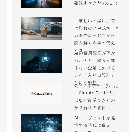
確認すべき5つのこと
「厳しい・緩い」で
は測れないAI規制、6
カ国の規制動向から
読み解く企業の備え
とは
AIの費用障壁が下が
った今も、導入が進
まない企業に欠けて
いる「入り口設計」
という発想
公開3日で停止された
「Claude Fable 5」
はなぜ復活できたの
か？解除の裏側...
AIエージェントが発
注する時代に備え