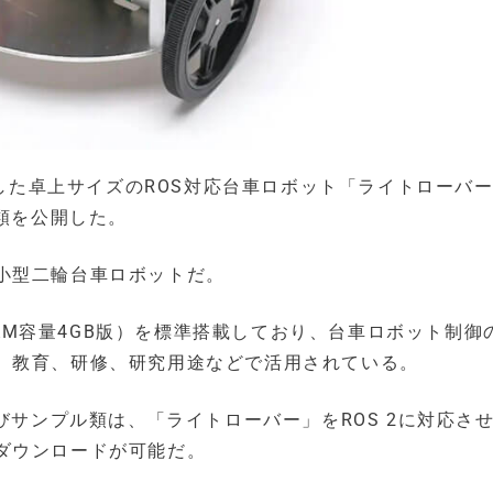
載した卓上サイズのROS対応台車ロボット「ライトローバ
ル類を公開した。
小型二輪台車ロボットだ。
del B（RAM容量4GB版）を標準搭載しており、台車ロボット制
、教育、研修、研究用途などで活用されている。
びサンプル類は、「ライトローバー」をROS 2に対応さ
ダウンロードが可能だ。