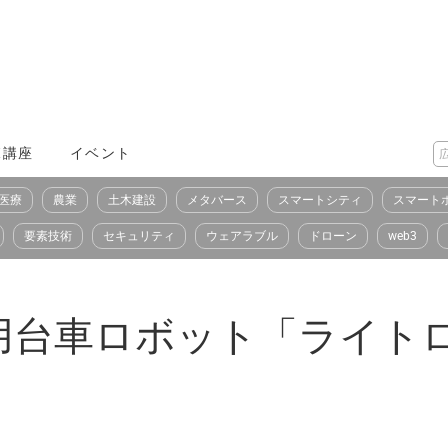
X講座
イベント
医療
農業
土木建設
メタバース
スマートシティ
スマート
要素技術
セキュリティ
ウェアラブル
ドローン
web3
台車ロボット「ライトロー