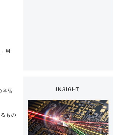
ー」用
INSIGHT
御の学習
せるもの