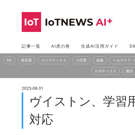
コ
ン
テ
ン
ツ
記事一覧
AI虎の巻
生成AI活用ガイド
D
へ
DX
製造業
ロジスティクス
小売業
金融
ヘルスケア・
ス
キ
ロボティクス
通信
ッ
プ
2023-08-31
ヴイストン、学習用
対応