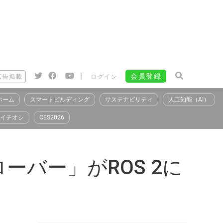
|
会員登録
広告掲載
ログイン
ホーム
スマートビルディング
サステナビリティ
人工知能（AI）
イチオシ
CES2026
バー」がROS 2に