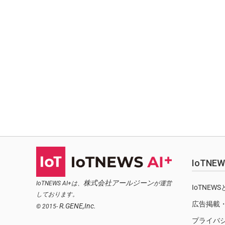
IoTN
株式会社アールジーン
IoTNEWS AI+は、
が運営
IoTNEW
しております。
広告掲載
R.GENE,Inc.
© 2015-
プライバ