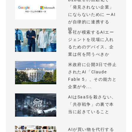
「発見されない企業」
にならないために ーAI
が自律的に連携する
時...
各社が模索するAIエー
ジェントを現場に入れ
るためのデバイス、企
業は何を問うべきか
米政府に公開3日で停止
されたAI「Claude
Fable 5」、その能力と
企業が今...
AIはSaaSを殺さない、
「共存戦争」の裏で本
当に起きていること
AIが買い物を代行する