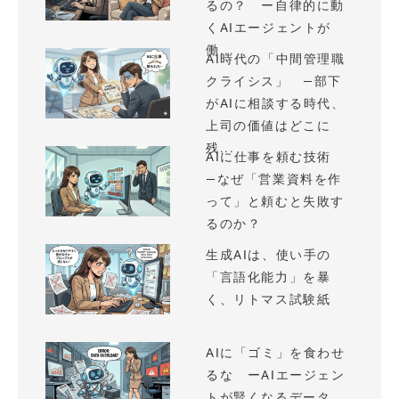
るの？ ー自律的に動
くAIエージェントが
働...
AI時代の「中間管理職
クライシス」 —部下
がAIに相談する時代、
上司の価値はどこに
残...
AIに仕事を頼む技術
—なぜ「営業資料を作
って」と頼むと失敗す
るのか？
生成AIは、使い手の
「言語化能力」を暴
く、リトマス試験紙
AIに「ゴミ」を食わせ
るな ーAIエージェン
トが賢くなるデータ、