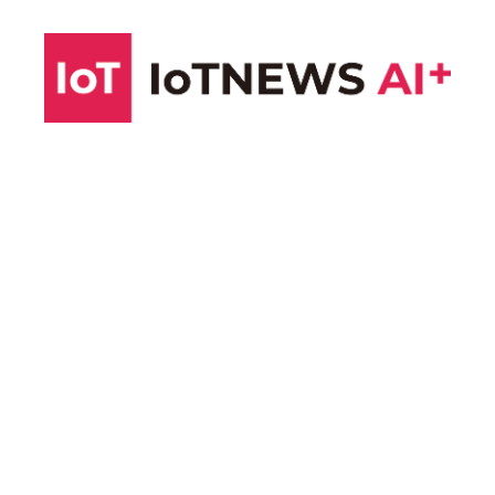
コ
ン
テ
ン
ツ
へ
ス
キ
ッ
プ