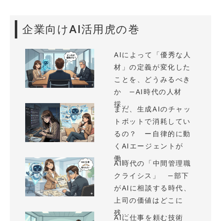
企業向けAI活用虎の巻
AIによって「優秀な人
材」の定義が変化した
ことを、どうみるべき
か —AI時代の人材
採...
まだ、生成AIのチャッ
トボットで消耗してい
るの？ ー自律的に動
くAIエージェントが
働...
AI時代の「中間管理職
クライシス」 —部下
がAIに相談する時代、
上司の価値はどこに
残...
AIに仕事を頼む技術