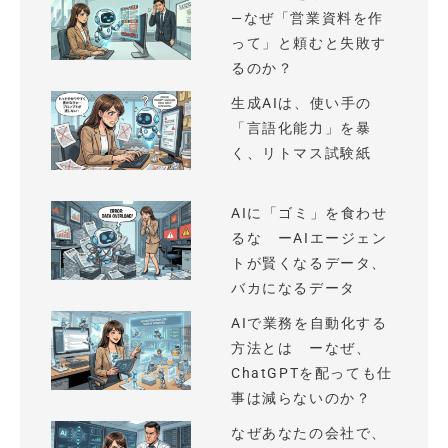
—なぜ「営業資料を作
って」と頼むと失敗す
るのか？
生成AIは、使い手の
「言語化能力」を暴
く、リトマス試験紙
AIに「ゴミ」を食わせ
るな ーAIエージェン
トが賢くなるデータ、
バカになるデータ
AIで業務を自動化する
方法とは ーなぜ、
ChatGPTを配っても仕
事は減らないのか？
なぜあなたの会社で、