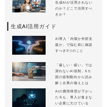
生成AIが活用されない
のか？どこで活用すべ
きか？
生成AI活用ガイド
AI導入「内製か外部支
援か」で悩む前に確認
すべき5つのこと
「厳しい・緩い」では
測れないAI規制、6カ
国の規制動向から読み
解く企業の備えとは
AIの費用障壁が下がっ
た今も、導入が進まな
い企業に欠けている