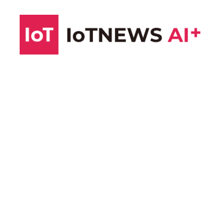
コ
ン
テ
ン
ツ
へ
ス
キ
ッ
プ