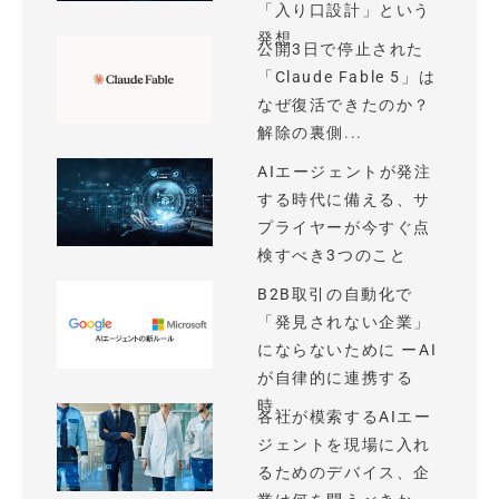
「入り口設計」という
発想
公開3日で停止された
「Claude Fable 5」は
なぜ復活できたのか？
解除の裏側...
AIエージェントが発注
する時代に備える、サ
プライヤーが今すぐ点
検すべき3つのこと
B2B取引の自動化で
「発見されない企業」
にならないために ーAI
が自律的に連携する
時...
各社が模索するAIエー
ジェントを現場に入れ
るためのデバイス、企