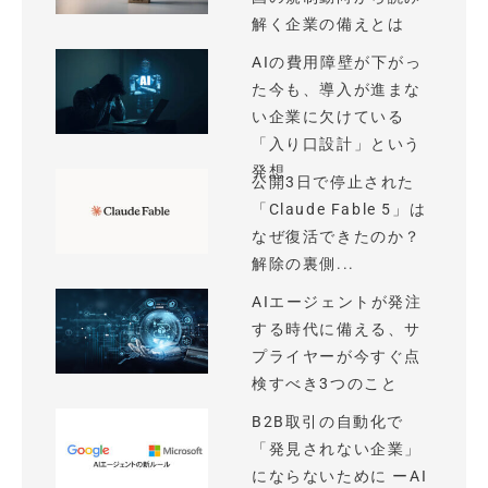
解く企業の備えとは
AIの費用障壁が下がっ
た今も、導入が進まな
い企業に欠けている
「入り口設計」という
発想
公開3日で停止された
「Claude Fable 5」は
なぜ復活できたのか？
解除の裏側...
AIエージェントが発注
する時代に備える、サ
プライヤーが今すぐ点
検すべき3つのこと
B2B取引の自動化で
「発見されない企業」
にならないために ーAI