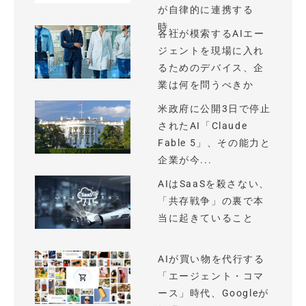
が自律的に連携する
時...
各社が模索するAIエー
ジェントを現場に入れ
るためのデバイス、企
業は何を問うべきか
米政府に公開3日で停止
されたAI「Claude
Fable 5」、その能力と
企業が今...
AIはSaaSを殺さない、
「共存戦争」の裏で本
当に起きていること
AIが買い物を代行する
「エージェント・コマ
ース」時代、Googleが