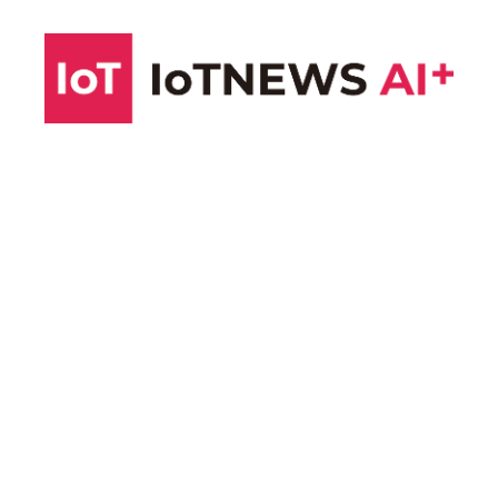
コ
ン
テ
ン
ツ
へ
ス
キ
ッ
プ