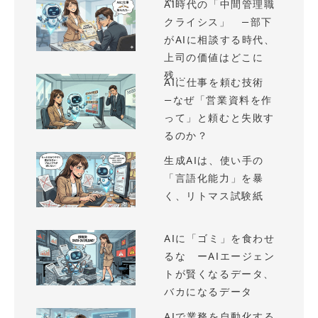
AI時代の「中間管理職
クライシス」 —部下
がAIに相談する時代、
上司の価値はどこに
残...
AIに仕事を頼む技術
—なぜ「営業資料を作
って」と頼むと失敗す
るのか？
生成AIは、使い手の
「言語化能力」を暴
く、リトマス試験紙
AIに「ゴミ」を食わせ
るな ーAIエージェン
トが賢くなるデータ、
バカになるデータ
AIで業務を自動化する