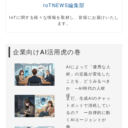
IoTNEWS編集部
IoTに関する様々な情報を取材し、皆様にお届けいたし
ます。
企業向けAI活用虎の巻
AIによって「優秀な人
材」の定義が変化した
ことを、どうみるべき
か —AI時代の人材
採...
まだ、生成AIのチャッ
トボットで消耗してい
るの？ ー自律的に動
くAIエージェントが
働...