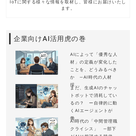
IoTに関する様々な情報を取材し、皆様にお届けいたし
ます。
企業向けAI活用虎の巻
AIによって「優秀な人
材」の定義が変化した
ことを、どうみるべき
か —AI時代の人材
採...
まだ、生成AIのチャッ
トボットで消耗してい
るの？ ー自律的に動
くAIエージェントが
働...
AI時代の「中間管理職
クライシス」 —部下