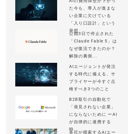
AIの費用障壁が下がっ
た今も、導入が進まな
い企業に欠けている
「入り口設計」という
発想
公開3日で停止された
「Claude Fable 5」は
なぜ復活できたのか？
解除の裏側...
AIエージェントが発注
する時代に備える、サ
プライヤーが今すぐ点
検すべき3つのこと
B2B取引の自動化で
「発見されない企業」
にならないために ーAI
が自律的に連携する
時...
各社が模索するAIエー