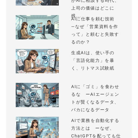
がAIに相談する時代、
上司の価値はどこに
残...
AIに仕事を頼む技術
—なぜ「営業資料を作
って」と頼むと失敗す
るのか？
生成AIは、使い手の
「言語化能力」を暴
く、リトマス試験紙
AIに「ゴミ」を食わせ
るな ーAIエージェン
トが賢くなるデータ、
バカになるデータ
AIで業務を自動化する
方法とは ーなぜ、
ChatGPTを配っても仕