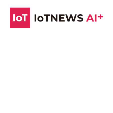
コ
ン
テ
ン
ツ
へ
ス
キ
ッ
プ