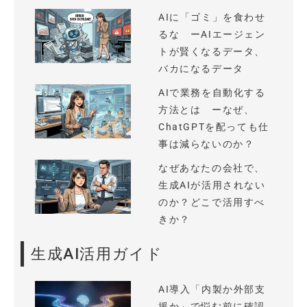
AIに「ゴミ」を食わせ
るな ーAIエージェン
トが賢くなるデータ、
バカになるデータ
AIで業務を自動化する
方法とは ーなぜ、
ChatGPTを配っても仕
事は減らないのか？
なぜあなたの会社で、
生成AIが活用されない
のか？どこで活用すべ
きか？
生成AI活用ガイド
AI導入「内製か外部支
援か」で悩む前に確認