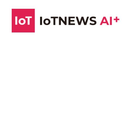
コ
ン
テ
ン
ツ
へ
ス
キ
ッ
プ