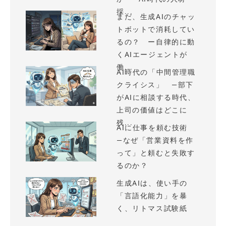
採...
まだ、生成AIのチャッ
トボットで消耗してい
るの？ ー自律的に動
くAIエージェントが
働...
AI時代の「中間管理職
クライシス」 —部下
がAIに相談する時代、
上司の価値はどこに
残...
AIに仕事を頼む技術
—なぜ「営業資料を作
って」と頼むと失敗す
るのか？
生成AIは、使い手の
「言語化能力」を暴
く、リトマス試験紙