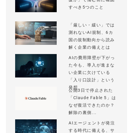
すべき5つのこと
「厳しい・緩い」では
測れないAI規制、6カ
国の規制動向から読み
解く企業の備えとは
AIの費用障壁が下がっ
た今も、導入が進まな
い企業に欠けている
「入り口設計」という
発想
公開3日で停止された
「Claude Fable 5」は
なぜ復活できたのか？
解除の裏側...
AIエージェントが発注
する時代に備える、サ