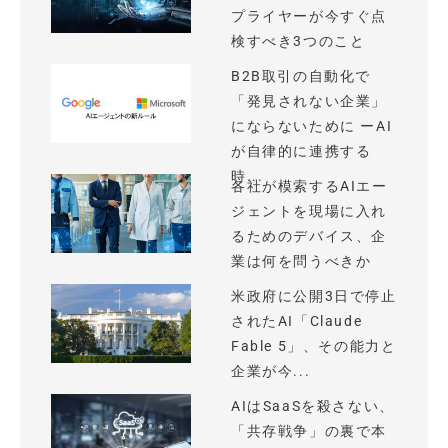
プライヤーが今すぐ点
検すべき3つのこと
B2B取引の自動化で
「発見されない企業」
にならないために ーAI
が自律的に連携する
時...
各社が模索するAIエー
ジェントを現場に入れ
るためのデバイス、企
業は何を問うべきか
米政府に公開3日で停止
されたAI「Claude
Fable 5」、その能力と
企業が今...
AIはSaaSを殺さない、
「共存戦争」の裏で本