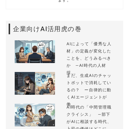
企業向けAI活用虎の巻
AIによって「優秀な人
材」の定義が変化した
ことを、どうみるべき
か —AI時代の人材
採...
まだ、生成AIのチャッ
トボットで消耗してい
るの？ ー自律的に動
くAIエージェントが
働...
AI時代の「中間管理職
クライシス」 —部下
がAIに相談する時代、
上司の価値はどこに