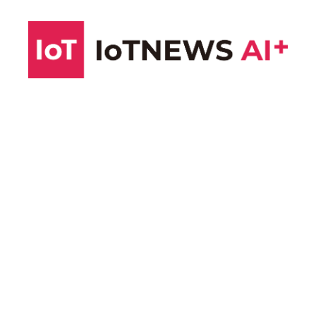
コ
ン
テ
ン
ツ
へ
ス
キ
ッ
プ