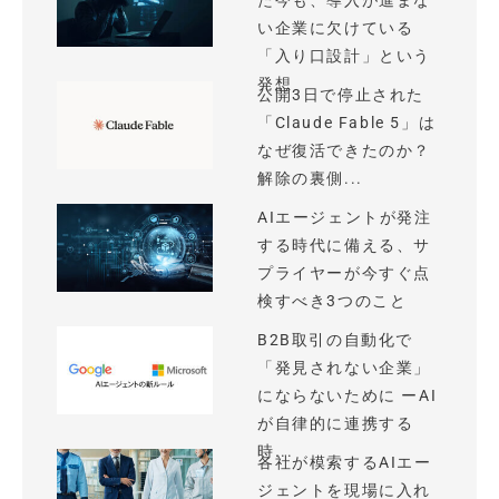
た今も、導入が進まな
い企業に欠けている
「入り口設計」という
発想
公開3日で停止された
「Claude Fable 5」は
なぜ復活できたのか？
解除の裏側...
AIエージェントが発注
する時代に備える、サ
プライヤーが今すぐ点
検すべき3つのこと
B2B取引の自動化で
「発見されない企業」
にならないために ーAI
が自律的に連携する
時...
各社が模索するAIエー
ジェントを現場に入れ