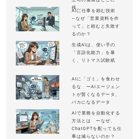
残...
AIに仕事を頼む技術
—なぜ「営業資料を作
って」と頼むと失敗す
るのか？
生成AIは、使い手の
「言語化能力」を暴
く、リトマス試験紙
AIに「ゴミ」を食わせ
るな ーAIエージェン
トが賢くなるデータ、
バカになるデータ
AIで業務を自動化する
方法とは ーなぜ、
ChatGPTを配っても仕
事は減らないのか？