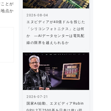
すことが
発地点か
2026-08-04
エヌビディアが40億ドルを投じた
「シリコンフォトニクス」とは何
か ―AIデータセンターは電気配
線の限界を越えられるか
2026-07-21
国家AI始動、エヌビディアRubin
GPU 2万7500基を日本は使い切