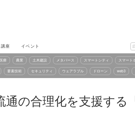
X講座
イベント
医療
農業
土木建設
メタバース
スマートシティ
スマート
要素技術
セキュリティ
ウェアラブル
ドローン
web3
流通の合理化を支援する「M