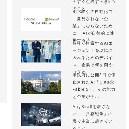
今すぐ点検すべき3つ
のこと
B2B取引の自動化で
「発見されない企
業」にならないため
に ーAIが自律的に連
携する時...
各社が模索するAIエ
ージェントを現場に
入れるためのデバイ
ス、企業は何を問う
べきか
米政府に公開3日で停
止されたAI「Claude
Fable 5」、その能力
と企業が今...
AIはSaaSを殺さな
い、「共存戦争」の
裏で本当に起きてい
ること