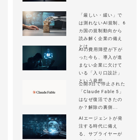
「厳しい・緩い」で
は測れないAI規制、6
カ国の規制動向から
読み解く企業の備え
とは
AIの費用障壁が下が
った今も、導入が進
まない企業に欠けて
いる「入り口設計」
という発想
公開3日で停止された
「Claude Fable 5」
はなぜ復活できたの
か？解除の裏側...
AIエージェントが発
注する時代に備え
る、サプライヤーが