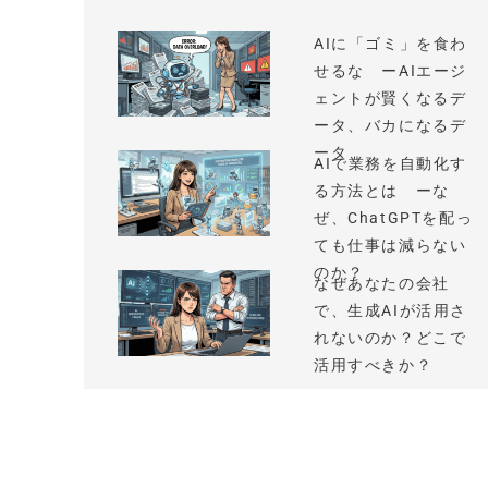
AIに「ゴミ」を食わ
せるな ーAIエージ
ェントが賢くなるデ
ータ、バカになるデ
ータ
AIで業務を自動化す
る方法とは ーな
ぜ、ChatGPTを配っ
ても仕事は減らない
のか？
なぜあなたの会社
で、生成AIが活用さ
れないのか？どこで
活用すべきか？