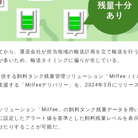
てから、運送会社が担当地域の輸送計画を立て輸送を行
が多いため、輸送タイミングに偏りが生じている。
が提供する飼料タンク残量管理ソリューション「Milfee（
する「Milfeeデリバリー」を、2024年3月にリリー
理ソリューション「Milfee」の飼料タンク残量データを用
に設定したアラート値を基準とした飼料残量レベルを表
せたりすることが可能だ。