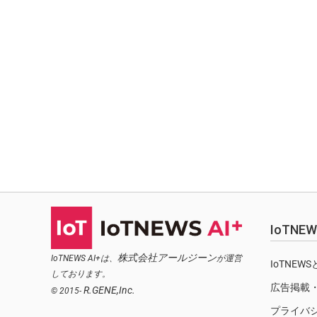
IoTN
株式会社アールジーン
IoTNEWS AI+は、
が運営
IoTNEW
しております。
広告掲載
R.GENE,Inc.
© 2015-
プライバ