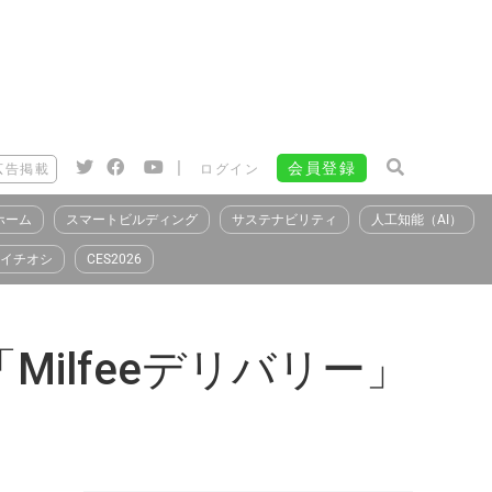
|
会員登録
広告掲載
ログイン
ホーム
スマートビルディング
サステナビリティ
人工知能（AI）
イチオシ
CES2026
ilfeeデリバリー」