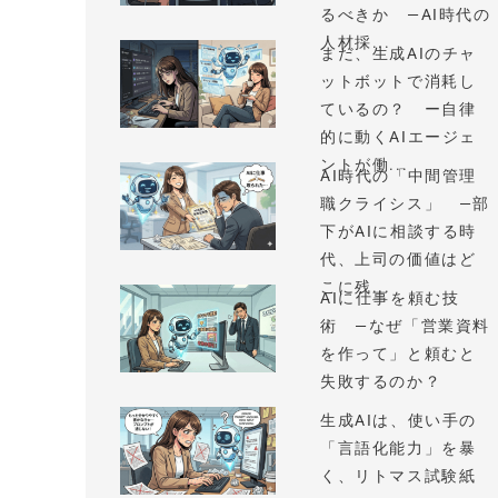
るべきか —AI時代の
人材採...
まだ、生成AIのチャ
ットボットで消耗し
ているの？ ー自律
的に動くAIエージェ
ントが働...
AI時代の「中間管理
職クライシス」 —部
下がAIに相談する時
代、上司の価値はど
こに残...
AIに仕事を頼む技
術 —なぜ「営業資料
を作って」と頼むと
失敗するのか？
生成AIは、使い手の
「言語化能力」を暴
く、リトマス試験紙