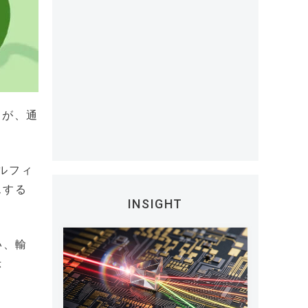
うが、通
ミルフィ
スする
INSIGHT
い、輸
示