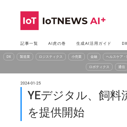
コ
ン
テ
ン
ツ
記事一覧
AI虎の巻
生成AI活用ガイド
D
へ
DX
製造業
ロジスティクス
小売業
金融
ヘルスケア・
ス
キ
ロボティクス
通信
ッ
プ
2024-01-25
YEデジタル、飼料
を提供開始