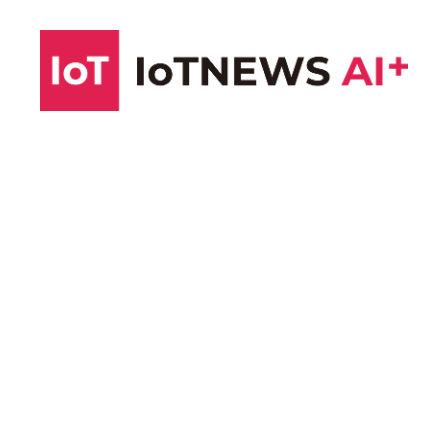
コ
ン
テ
ン
ツ
へ
ス
キ
ッ
プ