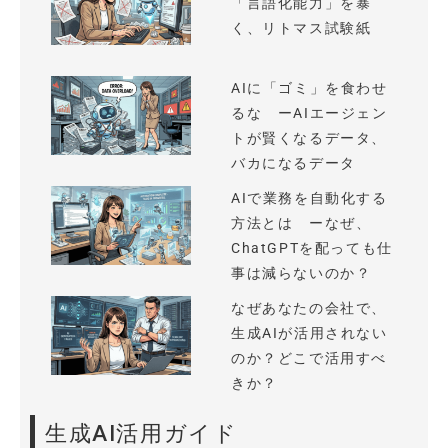
「言語化能力」を暴
く、リトマス試験紙
AIに「ゴミ」を食わせ
るな ーAIエージェン
トが賢くなるデータ、
バカになるデータ
AIで業務を自動化する
方法とは ーなぜ、
ChatGPTを配っても仕
事は減らないのか？
なぜあなたの会社で、
生成AIが活用されない
のか？どこで活用すべ
きか？
生成AI活用ガイド