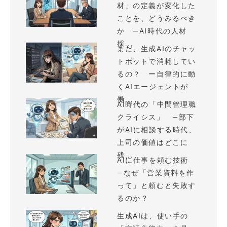
材」の定義が変化した
ことを、どうみるべき
か —AI時代の人材
採...
まだ、生成AIのチャッ
トボットで消耗してい
るの？ ー自律的に動
くAIエージェントが
働...
AI時代の「中間管理職
クライシス」 —部下
がAIに相談する時代、
上司の価値はどこに
残...
AIに仕事を頼む技術
—なぜ「営業資料を作
って」と頼むと失敗す
るのか？
生成AIは、使い手の