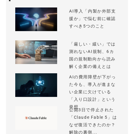
AI導入「内製か外部支
援か」で悩む前に確認
すべき5つのこと
「厳しい・緩い」では
測れないAI規制、6カ
国の規制動向から読み
解く企業の備えとは
AIの費用障壁が下がっ
た今も、導入が進まな
い企業に欠けている
「入り口設計」という
発想
公開3日で停止された
「Claude Fable 5」は
なぜ復活できたのか？
解除の裏側...