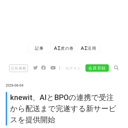
記事
AI虎の巻
AI活用
|
会員登録
広告掲載
ログイン
2026-06-04
knewit、AIとBPOの連携で受注
から配送まで完遂する新サービ
スを提供開始