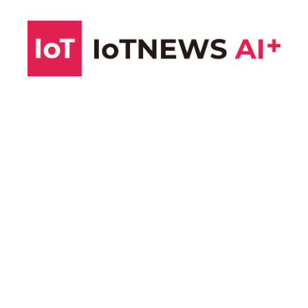
コ
ン
テ
ン
ツ
へ
ス
キ
ッ
プ