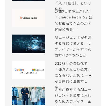
「入り口設計」という
発想
公開3日で停止された
「Claude Fable 5」は
なぜ復活できたのか？
解除の裏側...
AIエージェントが発注
する時代に備える、サ
プライヤーが今すぐ点
検すべき3つのこと
B2B取引の自動化で
「発見されない企業」
にならないために ーAI
が自律的に連携する
時...
各社が模索するAIエー
ジェントを現場に入れ
るためのデバイス、企