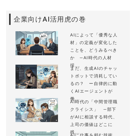
企業向けAI活用虎の巻
AIによって「優秀な人
材」の定義が変化した
ことを、どうみるべき
か —AI時代の人材
採...
まだ、生成AIのチャッ
トボットで消耗してい
るの？ ー自律的に動
くAIエージェントが
働...
AI時代の「中間管理職
クライシス」 —部下
がAIに相談する時代、
上司の価値はどこに
残...
AIに仕事を頼む技術