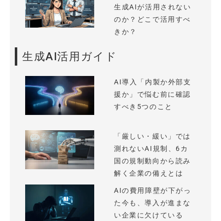
生成AIが活用されない
のか？どこで活用すべ
きか？
生成AI活用ガイド
AI導入「内製か外部支
援か」で悩む前に確認
すべき5つのこと
「厳しい・緩い」では
測れないAI規制、6カ
国の規制動向から読み
解く企業の備えとは
AIの費用障壁が下がっ
た今も、導入が進まな
い企業に欠けている