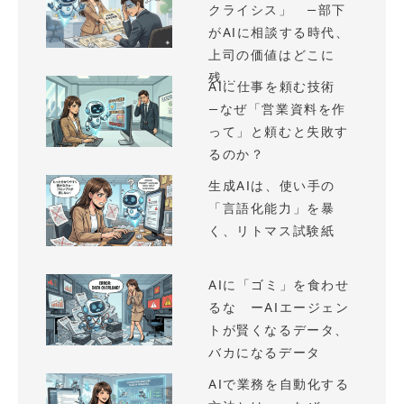
クライシス」 —部下
がAIに相談する時代、
上司の価値はどこに
残...
AIに仕事を頼む技術
—なぜ「営業資料を作
って」と頼むと失敗す
るのか？
生成AIは、使い手の
「言語化能力」を暴
く、リトマス試験紙
AIに「ゴミ」を食わせ
るな ーAIエージェン
トが賢くなるデータ、
バカになるデータ
AIで業務を自動化する