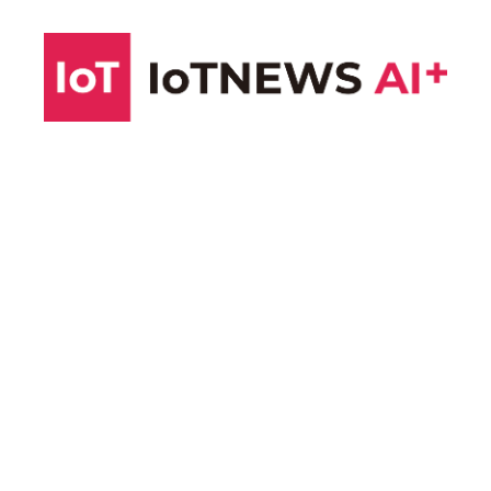
コ
ン
テ
ン
ツ
へ
ス
キ
ッ
プ