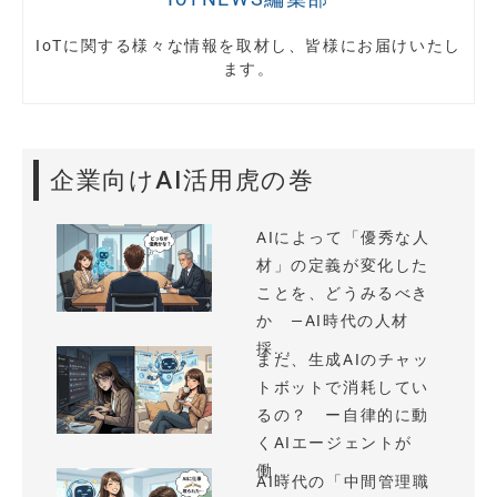
IoTに関する様々な情報を取材し、皆様にお届けいたし
ます。
企業向けAI活用虎の巻
AIによって「優秀な人
材」の定義が変化した
ことを、どうみるべき
か —AI時代の人材
採...
まだ、生成AIのチャッ
トボットで消耗してい
るの？ ー自律的に動
くAIエージェントが
働...
AI時代の「中間管理職