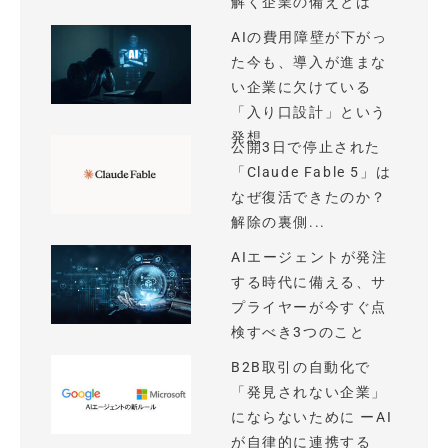
解く企業の備えとは
AIの費用障壁が下がっ
た今も、導入が進まな
い企業に欠けている
「入り口設計」という
発想
公開3日で停止された
「Claude Fable 5」は
なぜ復活できたのか？
解除の裏側...
AIエージェントが発注
する時代に備える、サ
プライヤーが今すぐ点
検すべき3つのこと
B2B取引の自動化で
「発見されない企業」
にならないために ーAI
が自律的に連携する